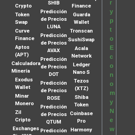
r
SHIB
Crypto
Finance
y
Predicción
Token
Guarda
de Precios
p
Swap
Wallet
LUNA
t
Curve
Tronscan
Predicción
Finance
o
SushiSwap
de Precios
Aptos
E
Acala
AVAX
(APT)
Network
c
Predicción
Calculadora
Ledger
o
de Precios
Minería
Nano S
DOT
n
Exodus
Tezos
Predicción
o
Wallet
(XTZ)
de Precios
m
Minar
Shiba
ROSE
y
Monero
Token
Predicción
N
Zil
Coinbase
de Precios
Cripto
e
Pro
QTUM
Exchanges
w
Harmony
Predicción