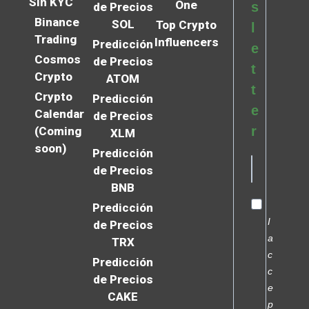
Sin KYC
One
s
de Precios
Binance
SOL
Top Crypto
l
Trading
Influencers
Predicción
e
Cosmos
de Precios
t
Crypto
ATOM
t
Crypto
Predicción
e
Calendar
de Precios
r
(Coming
XLM
soon)
Predicción
de Precios
BNB
Predicción
I
de Precios
a
TRX
c
Predicción
c
de Precios
e
CAKE
p