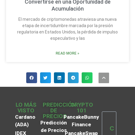
Convertirse en una Oportunidad de
Acumulación
El mercado de criptomonedas atraviesa una nueva
etapa de incertidumbre marcada por la presión
regulatoria en Estados Unidos, la pérdida de impulso
especulativo y las
READ MORE »
LO MÁS
PREDICCIÓN
CRYPTO
VISTO
DE
101
PRECIOS
Cardano
PancakeBunny
Predicción
(ADA)
Finance
C
de Precios
IDEX
PancakeSwap