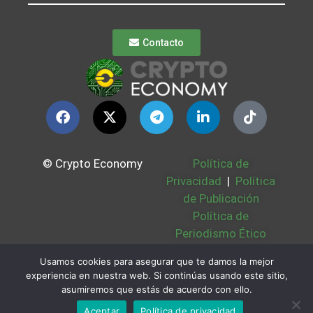
Contacto
© Crypto Economy
Política de
Privacidad
|
Política
de Publicación
Política de
Periodismo Ético
Política Cookies
|
Usamos cookies para asegurar que te damos la mejor
Bases Legales
|
experiencia en nuestra web. Si continúas usando este sitio,
Partners
|
Sobre
asumiremos que estás de acuerdo con ello.
Nosotros
Aceptar
Política de privacidad