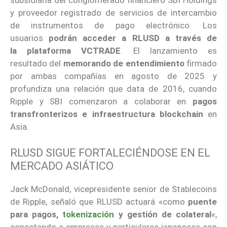
subsidiaria del conglomerado financiero SBI Holdings
y proveedor registrado de servicios de intercambio
de instrumentos de pago electrónico. Los
usuarios
podrán acceder a RLUSD a través de
la
plataforma VCTRADE
. El lanzamiento es
resultado
del
memorando de entendimiento
firmado
por ambas compañías en agosto de 2025 y
profundiza una relación que data de 2016, cuando
Ripple y SBI comenzaron a colaborar en
pagos
transfronterizos e infraestructura blockchain
en
Asia.
RLUSD SIGUE FORTALECIÉNDOSE EN EL
MERCADO ASIÁTICO
Jack McDonald, vicepresidente senior de Stablecoins
de Ripple, señaló que RLUSD actuará «como
puente
para pagos,
tokenización
y gestión de colateral
«,
conectando a empresas y particulares japoneses con