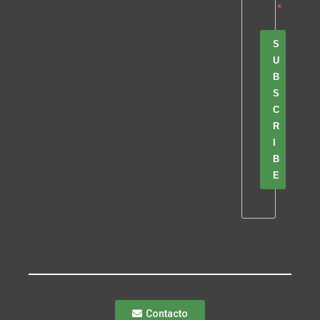
S
U
B
S
C
R
I
B
E
Contacto