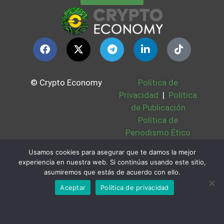
© Crypto Economy
Política de
Privacidad
|
Política
de Publicación
Política de
Periodismo Ético
Política Cookies
|
Usamos cookies para asegurar que te damos la mejor
Bases Legales
|
experiencia en nuestra web. Si continúas usando este sitio,
Partners
|
Sobre
asumiremos que estás de acuerdo con ello.
Nosotros
Aceptar
Política de privacidad