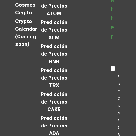
e
Cosmos
de Precios
t
Crypto
ATOM
t
Crypto
Predicción
e
Calendar
de Precios
r
(Coming
XLM
soon)
Predicción
de Precios
BNB
Predicción
I
de Precios
a
TRX
c
Predicción
c
de Precios
e
CAKE
p
Predicción
t
de Precios
t
ADA
h