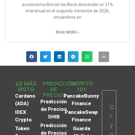
ecosistema Bitcoin de Block descendió un 31%
interanual en el segundo trimestre de 2026,
situándose en
READ MORE »
LO MÁS
PREDICCIÓN
CRYPTO
VISTO
DE
101
PRECIOS
Cardano
PancakeBunny
Predicción
(ADA)
Finance
C
de Precios
IDEX
PancakeSwap
r
SHIB
Crypto
Finance
y
Predicción
Token
Guarda
de Precios
p