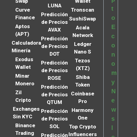
Swap
Wallet
LUNA
t
Curve
Tronscan
Predicción
Finance
o
SushiSwap
de Precios
Aptos
E
Acala
AVAX
(APT)
Network
c
Predicción
Calculadora
Ledger
o
de Precios
Minería
Nano S
DOT
n
Exodus
Tezos
Predicción
o
Wallet
(XTZ)
de Precios
m
Minar
Shiba
ROSE
y
Monero
Token
Predicción
N
Zil
Coinbase
de Precios
Cripto
e
Pro
QTUM
Exchanges
w
Harmony
Predicción
Sin KYC
One
s
de Precios
Binance
SOL
Top Crypto
l
Trading
Influencers
Predicción