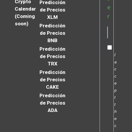
Crypto
Predicción
e
Calendar
de Precios
r
(Coming
XLM
soon)
Predicción
de Precios
BNB
Predicción
I
de Precios
a
TRX
c
Predicción
c
de Precios
e
CAKE
p
Predicción
t
de Precios
t
ADA
h
e
c