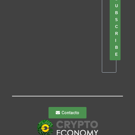
U
B
S
C
R
I
B
E
Contacto