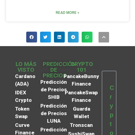
READ MORE »
LO MÁS
PREDICCIÓN
CRYPTO
VISTO
DE
101
PRECIOS
Cardano
PancakeBunny
Predicción
(ADA)
Finance
C
de Precios
IDEX
PancakeSwap
r
SHIB
Crypto
Finance
y
Predicción
Token
Guarda
de Precios
p
Swap
Wallet
LUNA
t
Curve
Tronscan
Predicción
Finance
o
SushiSwap