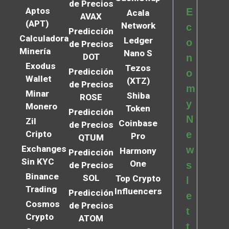
de Precios
Aptos
E
Acala
AVAX
(APT)
Network
c
Predicción
Calculadora
Ledger
o
de Precios
Minería
Nano S
DOT
n
Exodus
Tezos
Predicción
o
Wallet
(XTZ)
de Precios
m
Minar
Shiba
ROSE
y
Monero
Token
Predicción
N
Zil
Coinbase
de Precios
Cripto
e
Pro
QTUM
Exchanges
w
Harmony
Predicción
Sin KYC
One
s
de Precios
Binance
SOL
Top Crypto
l
Trading
Influencers
Predicción
e
Cosmos
de Precios
t
Crypto
ATOM
t