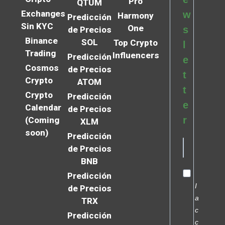
Pro
QTUM
Exchanges
w
Harmony
Predicción
Sin KYC
One
s
de Precios
Binance
SOL
Top Crypto
l
Trading
Influencers
Predicción
e
Cosmos
de Precios
t
Crypto
ATOM
t
Crypto
Predicción
e
Calendar
de Precios
r
(Coming
XLM
soon)
Predicción
de Precios
BNB
Predicción
I
de Precios
a
TRX
c
Predicción
c