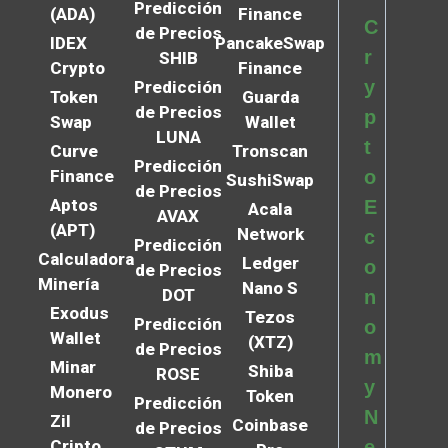
Predicción
(ADA)
Finance
C
de Precios
IDEX
PancakeSwap
r
SHIB
Crypto
Finance
y
Predicción
Token
Guarda
de Precios
p
Swap
Wallet
LUNA
t
Curve
Tronscan
Predicción
Finance
o
SushiSwap
de Precios
Aptos
E
Acala
AVAX
(APT)
Network
c
Predicción
Calculadora
Ledger
o
de Precios
Minería
Nano S
DOT
n
Exodus
Tezos
Predicción
o
Wallet
(XTZ)
de Precios
m
Minar
Shiba
ROSE
y
Monero
Token
Predicción
N
Zil
Coinbase
de Precios
Cripto
e