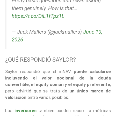
Pretty basic questions and I was asking
them genuinely. How is that…
https://t.co/DiL1fTpz1L
— Jack Mallers (@jackmallers)
June 10,
2026
¿QUÉ RESPONDIÓ SAYLOR?
Saylor respondió que el mNAV
puede calcularse
incluyendo el valor nocional de la deuda
convertible, el equity común y el equity preferente
,
pero advirtió que se trata de
un único marco de
valoración
entre varios posibles.
Los
inversores
también pueden recurrir a métricas