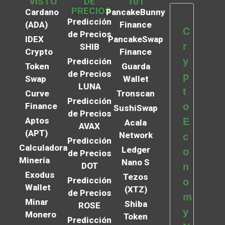
VISTO
DE
101
PRECIOS
Cardano
PancakeBunny
Predicción
(ADA)
Finance
C
de Precios
IDEX
PancakeSwap
r
SHIB
Crypto
Finance
y
Predicción
Token
Guarda
de Precios
p
Swap
Wallet
LUNA
t
Curve
Tronscan
Predicción
Finance
o
SushiSwap
de Precios
Aptos
E
Acala
AVAX
(APT)
Network
c
Predicción
Calculadora
Ledger
o
de Precios
Minería
Nano S
DOT
n
Exodus
Tezos
Predicción
o
Wallet
(XTZ)
de Precios
m
Minar
Shiba
ROSE
y
Monero
Token
Predicción