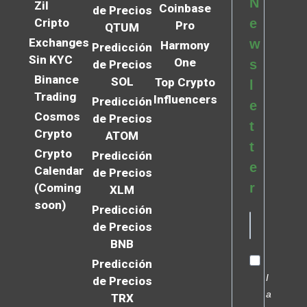
N
Zil
Coinbase
de Precios
Cripto
e
Pro
QTUM
Exchanges
w
Harmony
Predicción
Sin KYC
One
s
de Precios
Binance
SOL
Top Crypto
l
Trading
Influencers
Predicción
e
Cosmos
de Precios
t
Crypto
ATOM
t
Crypto
Predicción
e
Calendar
de Precios
r
(Coming
XLM
soon)
Predicción
de Precios
BNB
Predicción
I
de Precios
a
TRX