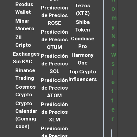
Exodus
Tezos
Predicción
o
Wallet
(XTZ)
de Precios
m
Minar
Shiba
ROSE
y
Monero
Token
Predicción
N
Zil
Coinbase
de Precios
Cripto
e
Pro
QTUM
Exchanges
w
Harmony
Predicción
Sin KYC
One
s
de Precios
Binance
SOL
Top Crypto
l
Trading
Influencers
Predicción
e
Cosmos
de Precios
t
Crypto
ATOM
t
Crypto
Predicción
e
Calendar
de Precios
r
(Coming
XLM
soon)
Predicción
de Precios