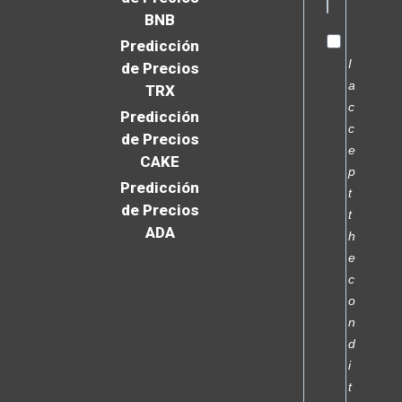
BNB
Predicción
I
de Precios
a
TRX
c
Predicción
c
de Precios
e
CAKE
p
Predicción
t
de Precios
t
ADA
h
e
c
o
n
d
i
t