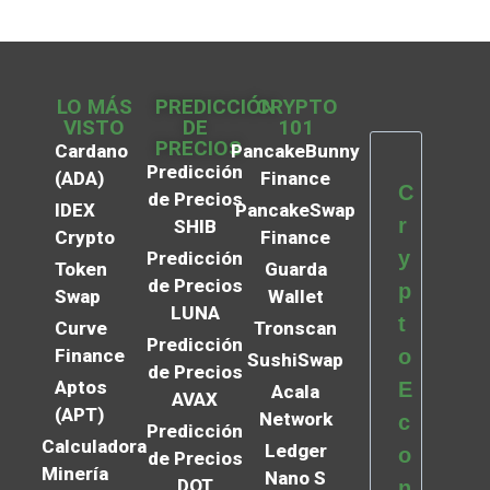
LO MÁS
PREDICCIÓN
CRYPTO
VISTO
DE
101
PRECIOS
Cardano
PancakeBunny
Predicción
(ADA)
Finance
C
de Precios
IDEX
PancakeSwap
r
SHIB
Crypto
Finance
y
Predicción
Token
Guarda
de Precios
p
Swap
Wallet
LUNA
t
Curve
Tronscan
Predicción
Finance
o
SushiSwap
de Precios
Aptos
E
Acala
AVAX
(APT)
Network
c
Predicción
Calculadora
Ledger
o
de Precios
Minería
Nano S
DOT
n