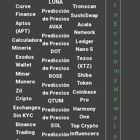
LUNA
t
Curve
Tronscan
Predicción
Finance
o
SushiSwap
de Precios
Aptos
E
Acala
AVAX
(APT)
Network
c
Predicción
Calculadora
Ledger
o
de Precios
Minería
Nano S
DOT
n
Exodus
Tezos
Predicción
o
Wallet
(XTZ)
de Precios
m
Minar
Shiba
ROSE
y
Monero
Token
Predicción
N
Zil
Coinbase
de Precios
Cripto
e
Pro
QTUM
Exchanges
w
Harmony
Predicción
Sin KYC
One
s
de Precios
Binance
SOL
Top Crypto
l
Trading
Influencers
Predicción
e