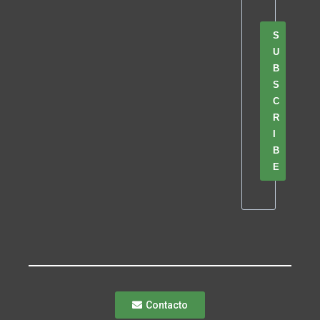
S
U
B
S
C
R
I
B
E
Contacto