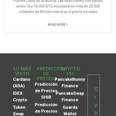
Puntos Clave de la Noticia: Las direcciones con saldos
entre 10 y 10.000 BTC incorporaron más de 20.000
unidades de Bitcoin mientras el precio oscilaba
READ MORE »
LO MÁS
PREDICCIÓN
CRYPTO
VISTO
DE
101
PRECIOS
Cardano
PancakeBunny
Predicción
(ADA)
Finance
C
de Precios
IDEX
PancakeSwap
r
SHIB
Crypto
Finance
y
Predicción
Token
Guarda
de Precios
p
Swap
Wallet