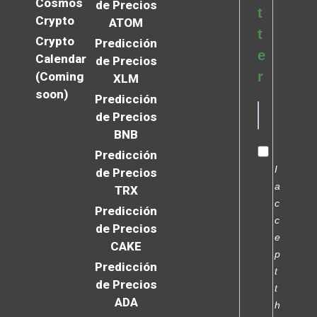
Cosmos
de Precios
t
Crypto
ATOM
t
Crypto
Predicción
e
Calendar
de Precios
r
(Coming
XLM
soon)
Predicción
de Precios
BNB
Predicción
I
de Precios
a
TRX
c
Predicción
c
de Precios
e
CAKE
p
Predicción
t
de Precios
t
ADA
h