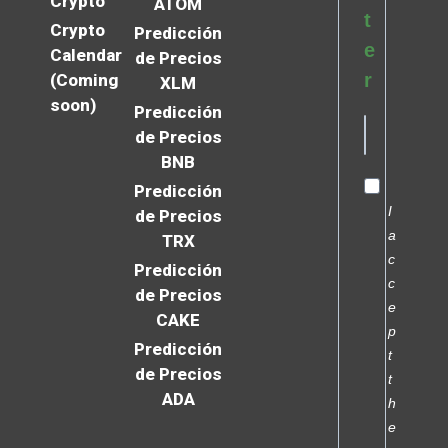
Crypto
ATOM
t
Crypto
Predicción
e
Calendar
de Precios
r
(Coming
XLM
soon)
Predicción
de Precios
BNB
Predicción
I
de Precios
a
TRX
c
Predicción
c
de Precios
e
CAKE
p
Predicción
t
de Precios
t
ADA
h
e