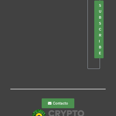
S
U
B
S
C
R
I
B
E
Contacto