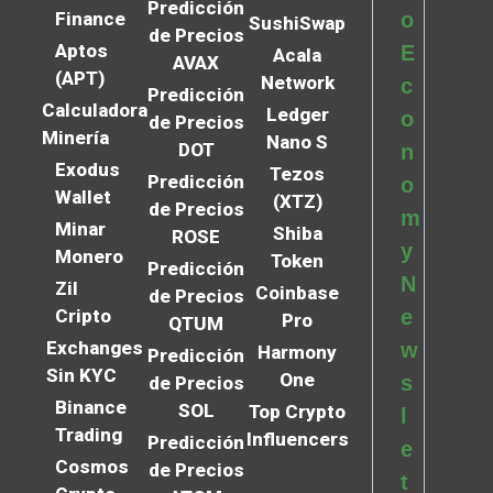
Predicción
Finance
o
SushiSwap
de Precios
Aptos
E
Acala
AVAX
(APT)
Network
c
Predicción
Calculadora
Ledger
o
de Precios
Minería
Nano S
DOT
n
Exodus
Tezos
Predicción
o
Wallet
(XTZ)
de Precios
m
Minar
Shiba
ROSE
y
Monero
Token
Predicción
N
Zil
Coinbase
de Precios
Cripto
e
Pro
QTUM
Exchanges
w
Harmony
Predicción
Sin KYC
One
s
de Precios
Binance
SOL
Top Crypto
l
Trading
Influencers
Predicción
e
Cosmos
de Precios
t