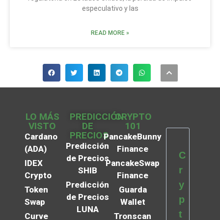
especulativo y las
READ MORE »
LO MÁS
PREDICCIÓN
CRYPTO
VISTO
DE
101
PRECIOS
Cardano
PancakeBunny
Predicción
(ADA)
Finance
C
de Precios
IDEX
PancakeSwap
r
SHIB
Crypto
Finance
y
Predicción
Token
Guarda
de Precios
p
Swap
Wallet
LUNA
t
Curve
Tronscan