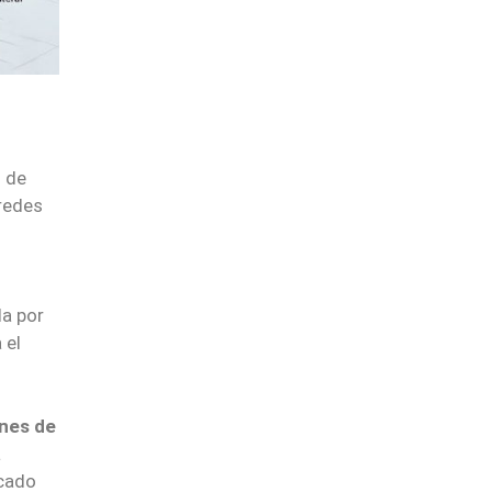
 de
 redes
da por
 el
ones de
a
rcado