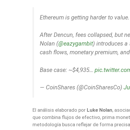
Ethereum is getting harder to value.
After Dencun, fees collapsed, but n
Nolan (
@eazygambit
) introduces a
cash flows, monetary premium, and 
Base case: ~$4,935…
pic.twitter.
— CoinShares (@CoinSharesCo)
Ju
El análisis elaborado por
Luke Nolan
, asoci
que combina flujos de efectivo, prima moneta
metodología busca reflejar de forma precisa 