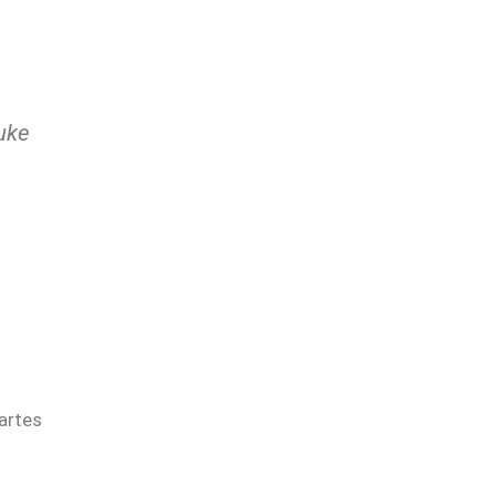
uke
artes