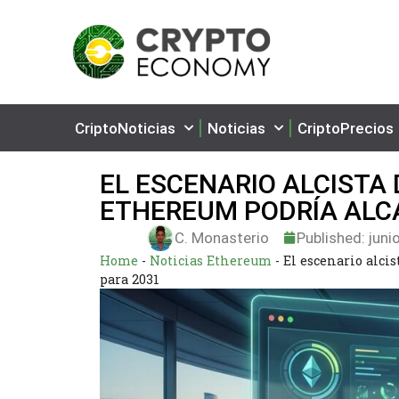
CriptoNoticias
Noticias
CriptoPrecios
EL ESCENARIO ALCISTA
ETHEREUM PODRÍA ALCA
C. Monasterio
Published:
juni
Home
-
Noticias Ethereum
-
El escenario alci
para 2031