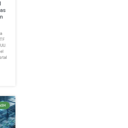
l
las
en
ia
ETF
.UU.
el
otal
ASH