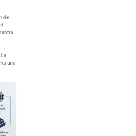
n de
el
rantía
.
La
ima una