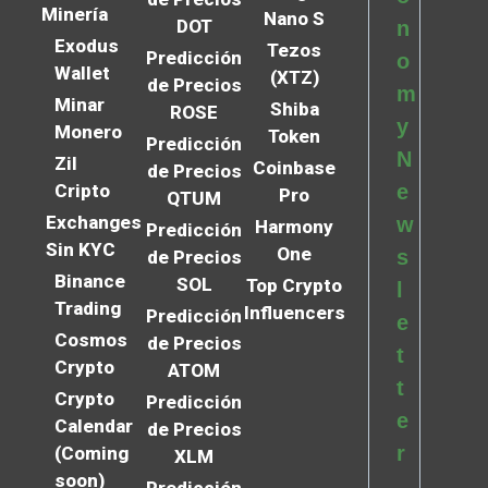
Minería
Nano S
DOT
n
Exodus
Tezos
Predicción
o
Wallet
(XTZ)
de Precios
m
Minar
Shiba
ROSE
y
Monero
Token
Predicción
N
Zil
Coinbase
de Precios
Cripto
e
Pro
QTUM
Exchanges
w
Harmony
Predicción
Sin KYC
One
s
de Precios
Binance
SOL
Top Crypto
l
Trading
Influencers
Predicción
e
Cosmos
de Precios
t
Crypto
ATOM
t
Crypto
Predicción
e
Calendar
de Precios
r
(Coming
XLM
soon)