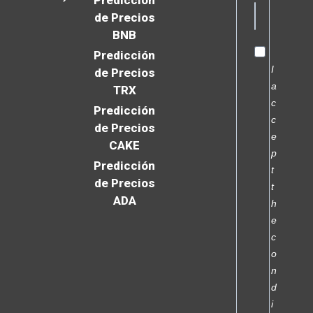
Predicción
de Precios
BNB
Predicción
I
de Precios
a
TRX
c
Predicción
c
de Precios
e
CAKE
p
Predicción
t
de Precios
t
ADA
h
e
c
o
n
d
i