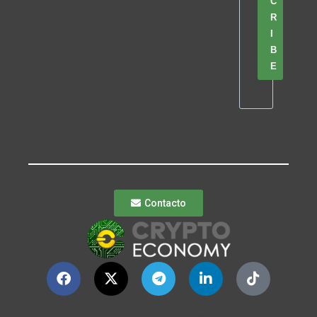
C
R
I
B
E
Contacto