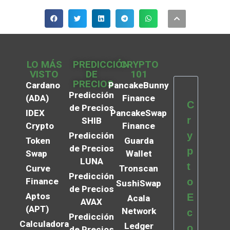
LO MÁS
PREDICCIÓN
CRYPTO
VISTO
DE
101
PRECIOS
Cardano
PancakeBunny
Predicción
(ADA)
Finance
C
de Precios
IDEX
PancakeSwap
r
SHIB
Crypto
Finance
y
Predicción
Token
Guarda
de Precios
p
Swap
Wallet
LUNA
t
Curve
Tronscan
Predicción
Finance
o
SushiSwap
de Precios
Aptos
E
Acala
AVAX
(APT)
Network
c
Predicción
Calculadora
Ledger
o
de Precios