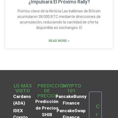
¿Impulsará El Próximo Rally?
Puntos clave de la Noticia Las ballenas de Bitcoin
acumularon 38.000 BTC mediante direcciones de
acumulación, reduciendo la cantidad de oferta
disponible en exchanges. El
READ MORE »
LO MÁS
PREDICCIÓN
CRYPTO
VISTO
DE
101
PRECIOS
Cardano
PancakeBunny
Predicción
(ADA)
Finance
C
de Precios
IDEX
PancakeSwap
r
SHIB
Crypto
Finance