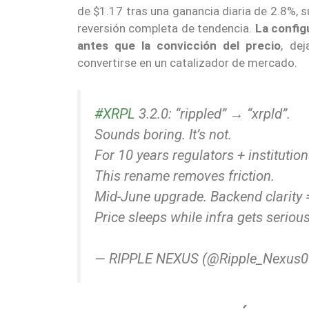
de $1.17 tras una ganancia diaria de 2.8%, 
reversión completa de tendencia.
La config
antes que la convicción del precio
, dej
convertirse en un catalizador de mercado.
#XRPL
3.2.0: “rippled” → “xrpld”.
Sounds boring. It’s not.
For 10 years regulators + institutio
This rename removes friction.
Mid-June upgrade. Backend clarity 
Price sleeps while infra gets seriou
— RIPPLE NEXUS (@Ripple_Nexus