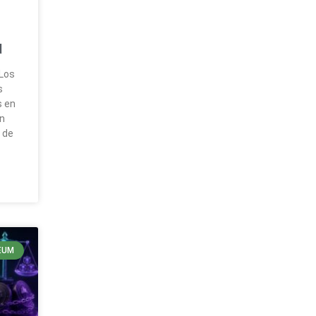
d
 Los
s
s en
en
 de
EUM