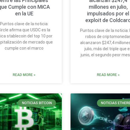
entre las Principales
alcanzan $247,4
que Cumple con MiCA
millones en julio,
en la UE
impulsados por el
exploit de Coldcar
Puntos clave de la noticia:
ircle afirma que USDC es la
Puntos clave de la noticia:
ica stablecoin del top 10 por
robos de criptomoneda
pitalización de mercado que
alcanzaron $247,4 millone
cumple con el marco
julio, más del triple que 
junio, el segundo peor mes
READ MORE »
READ MORE »
NOTICIAS BITCOIN
NOTICIAS ETHER