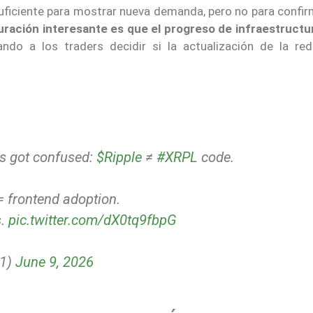
suficiente para mostrar nueva demanda, pero no para confi
uración interesante es que el progreso de infraestructur
ando a los traders decidir si la actualización de la re
ns got confused:
$Ripple
≠
#XRPL
code.
= frontend adoption.
s.
pic.twitter.com/dX0tq9fbpG
01)
June 9, 2026