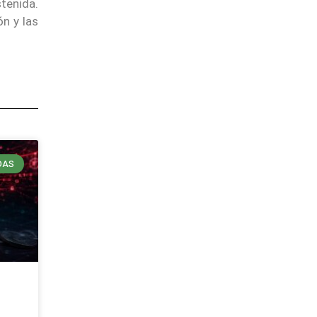
tenida.
n y las
DAS