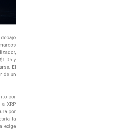
r debajo
 marcos
lizador,
 $1.05 y
rarse.
El
r de un
nto por
a a XRP
ura por
aría la
ía exige