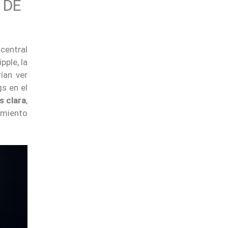
 DE
 central
pple, la
ían ver
gs en el
s clara
,
amiento