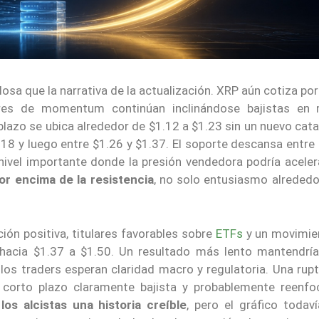
osa que la narrativa de la actualización. XRP aún cotiza po
ores de momentum continúan inclinándose bajistas en
lazo se ubica alrededor de $1.12 a $1.23 sin un nuevo cata
.18 y luego entre $1.26 y $1.37. El soporte descansa entre
nivel importante donde la presión vendedora podría acele
r encima de la resistencia
, no solo entusiasmo alrededo
ión positiva, titulares favorables sobre
ETFs
y un movimie
 hacia $1.37 a $1.50. Un resultado más lento mantendrí
los traders esperan claridad macro y regulatoria. Una rupt
 corto plazo claramente bajista y probablemente reenfoc
los alcistas una historia creíble
, pero el gráfico todav