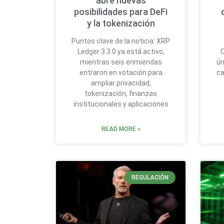
abre nuevas
posibilidades para DeFi
y la tokenización
Puntos clave de la noticia: XRP
Ledger 3.3.0 ya está activo,
C
mientras seis enmiendas
ún
entraron en votación para
ca
ampliar privacidad,
tokenización, finanzas
institucionales y aplicaciones
READ MORE »
REGULACIÓN