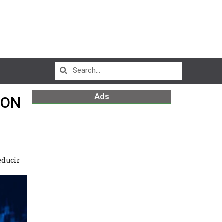
Ads
CON
educir