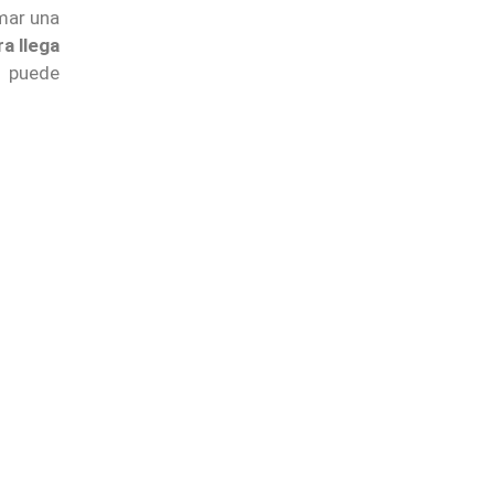
rmar una
a llega
d puede