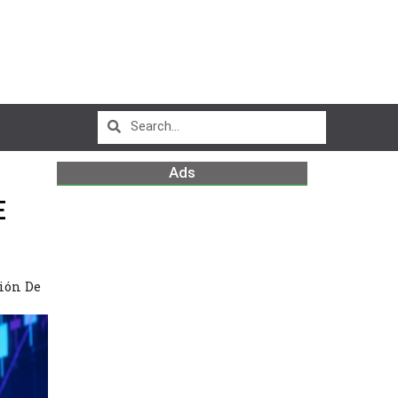
Ads
E
ción De