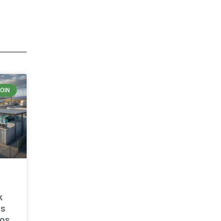
COIN
k
os
sos