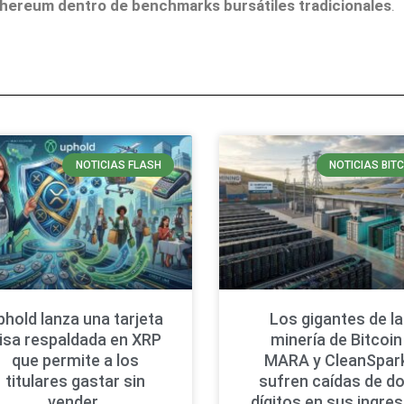
thereum dentro de benchmarks bursátiles tradicionales
.
NOTICIAS FLASH
NOTICIAS BIT
phold lanza una tarjeta
Los gigantes de la
isa respaldada en XRP
minería de Bitcoin
que permite a los
MARA y CleanSpar
titulares gastar sin
sufren caídas de d
vender
dígitos en sus ingre