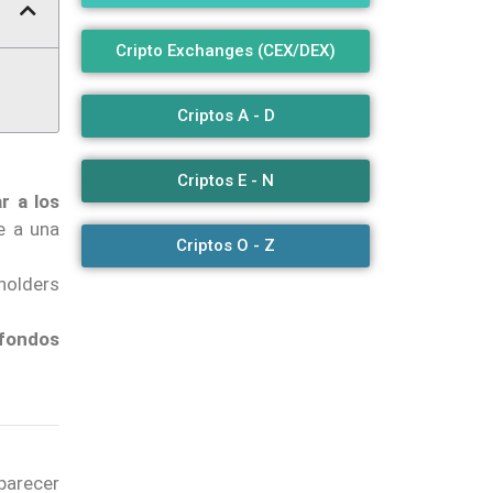
Cripto Exchanges (CEX/DEX)
Criptos A - D
Criptos E - N
r a los
e a una
Criptos O - Z
holders
fondos
parecer