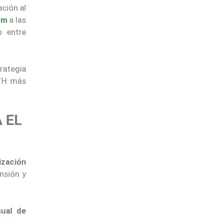
ación al
um
a las
o entre
rategia
ETH más
 EL
ización
ensión y
nual de