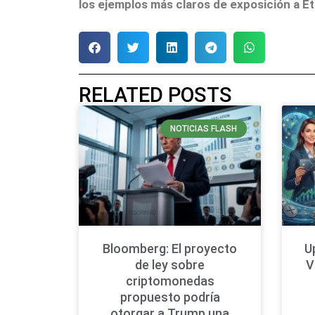
los ejemplos más claros de exposición a E
RELATED POSTS
NOTICIAS FLASH
Bloomberg: El proyecto
U
de ley sobre
V
criptomonedas
propuesto podría
otorgar a Trump una