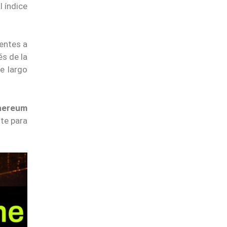
l índice
lentes a
és de la
e largo
thereum
te para