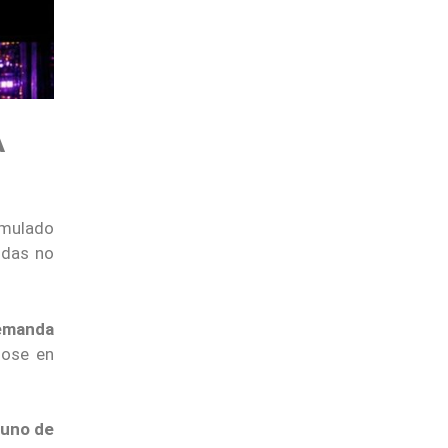
A
umulado
idas no
emanda
dose en
uno de