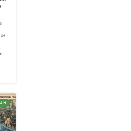
o
a:
ó
 de
e
ón
AIN