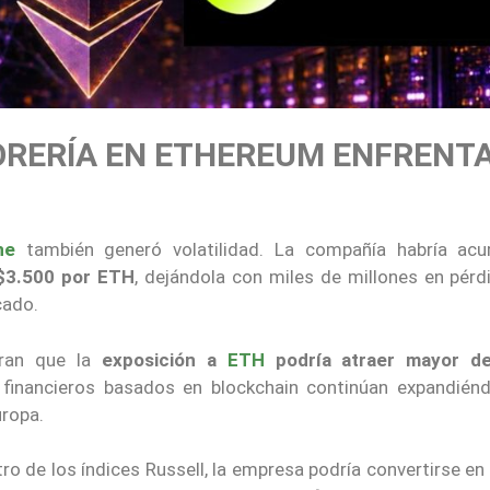
ORERÍA EN ETHEREUM ENFRENT
ne
también generó volatilidad. La compañía habría ac
$3.500 por ETH
, dejándola con miles de millones en pérd
cado.
deran que la
exposición a
ETH
podría atraer mayor d
financieros basados en blockchain continúan expandién
ropa.
ro de los índices Russell, la empresa podría convertirse en