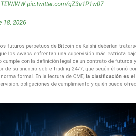
PL6TEWIWW
pic.twitter.com/qZ3a1P1w07
e 18, 2026
los futuros perpetuos de Bitcoin de Kalshi deberían tratar
ue los swaps enfrentan una supervisión más estricta bajo
cumple con la definición legal de un contrato de futuros y
or de su anuncio sobre trading 24/7, que según él sonó c
 norma formal. En la lectura de CME,
la clasificación es e
pervisión, obligaciones de cumplimiento y quién puede ofre