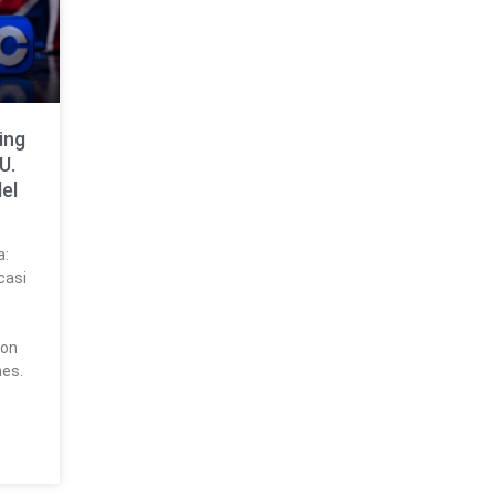
ing
U.
el
a:
casi
con
nes.