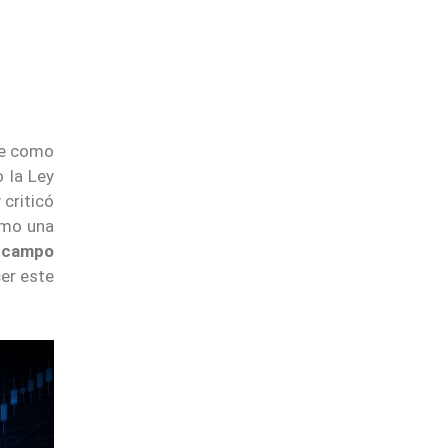
se como
 la Ley
 criticó
omo una
l campo
cer este