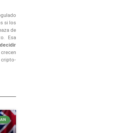
egulado
s si los
naza de
o. Esa
 decidir
 crecen
cripto-
AIN