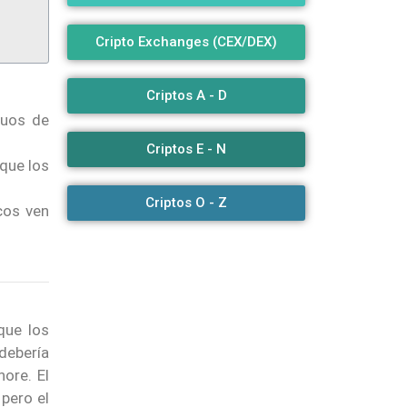
Cripto Exchanges (CEX/DEX)
Criptos A - D
tuos de
Criptos E - N
rque los
Criptos O - Z
cos ven
que los
debería
ore. El
pero el