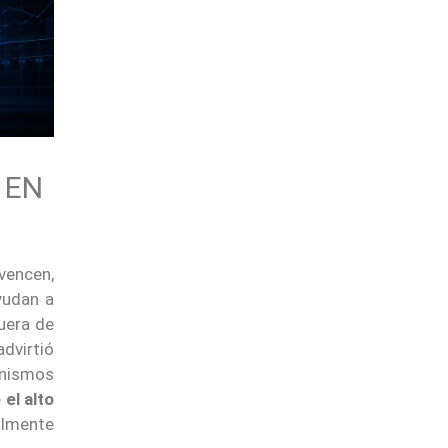
 EN
 vencen,
yudan a
fuera de
dvirtió
anismos
e
el alto
almente