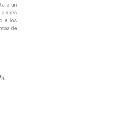
ta a un
 planes
do a los
untas de
hi.