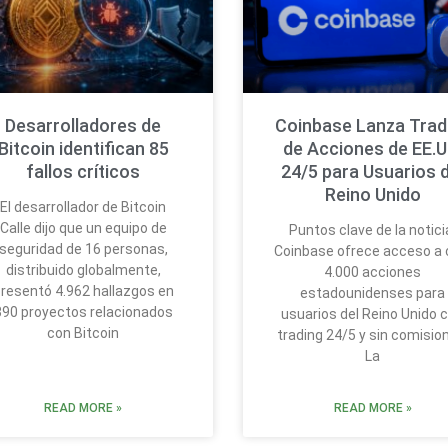
Desarrolladores de
Coinbase Lanza Trad
Bitcoin identifican 85
de Acciones de EE.U
fallos críticos
24/5 para Usuarios d
Reino Unido
El desarrollador de Bitcoin
Calle dijo que un equipo de
Puntos clave de la notici
seguridad de 16 personas,
Coinbase ofrece acceso a 
distribuido globalmente,
4.000 acciones
resentó 4.962 hallazgos en
estadounidenses para
390 proyectos relacionados
usuarios del Reino Unido 
con Bitcoin
trading 24/5 y sin comisio
La
READ MORE »
READ MORE »