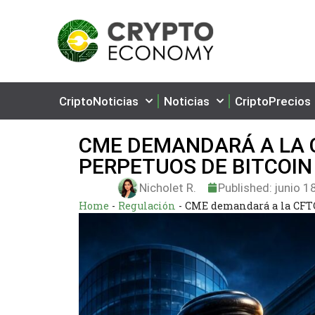
CriptoNoticias
Noticias
CriptoPrecios
CME DEMANDARÁ A LA 
PERPETUOS DE BITCOIN
Nicholet R.
Published:
junio 1
Home
-
Regulación
-
CME demandará a la CFTC 