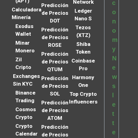
(APT)
Network
c
Predicción
Calculadora
Ledger
o
de Precios
Minería
Nano S
DOT
n
Exodus
Tezos
Predicción
o
Wallet
(XTZ)
de Precios
m
Minar
Shiba
ROSE
y
Monero
Token
Predicción
N
Zil
Coinbase
de Precios
Cripto
e
Pro
QTUM
Exchanges
w
Harmony
Predicción
Sin KYC
One
s
de Precios
Binance
SOL
Top Crypto
l
Trading
Influencers
Predicción
e
Cosmos
de Precios
t
Crypto
ATOM
t
Crypto
Predicción
e
Calendar
de Precios