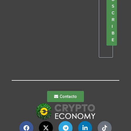
S
C
R
I
B
E
Contacto