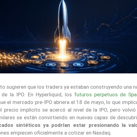
pto sugieren que los traders ya estaban construyendo una n
 de la IPO. En Hyperliquid, los
futuros perpetuos de Sp
e el mercado pre-IPO abriera el 18 de mayo, lo que implic
l precio implícito se acercó al nivel de la IPO, pero volvió
ilares se están convirtiendo en nuevas capas de descubr
cados sintéticos ya podrían estar presionando la val
ones empiecen oficialmente a cotizar en Nasdaq.