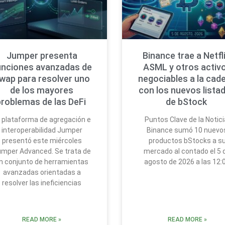
Jumper presenta
Binance trae a Netfli
unciones avanzadas de
ASML y otros activ
wap para resolver uno
negociables a la cad
de los mayores
con los nuevos lista
problemas de las DeFi
de bStock
 plataforma de agregación e
Puntos Clave de la Notici
interoperabilidad Jumper
Binance sumó 10 nuevo
presentó este miércoles
productos bStocks a s
mper Advanced. Se trata de
mercado al contado el 5 
n conjunto de herramientas
agosto de 2026 a las 12:
avanzadas orientadas a
resolver las ineficiencias
READ MORE »
READ MORE »