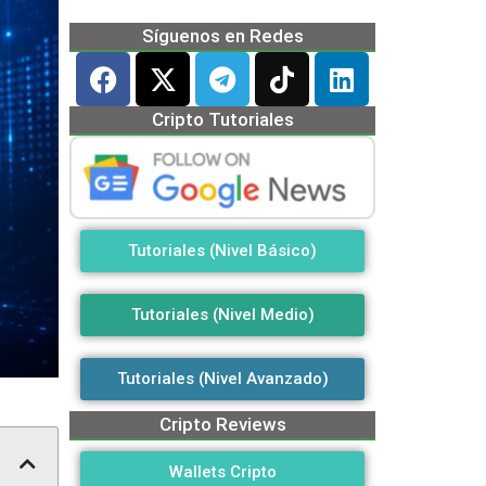
Síguenos en Redes
Cripto Tutoriales
Tutoriales (Nivel Básico)
Tutoriales (Nivel Medio)
Tutoriales (Nivel Avanzado)
Cripto Reviews
Wallets Cripto