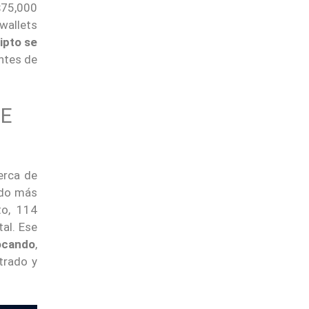
$75,000
wallets
ripto se
ntes de
DE
erca de
ndo más
to, 114
al. Ese
ocando
,
trado y