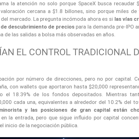
ama la atención no solo porque SpaceX busca recaudar 
valoración cercana a $1.8 billones, sino porque miles de 
al del mercado. La pregunta incómoda ahora es si
las vías c
o de descubrimiento de precios
para la demanda pre-IPO a
una de las salidas a bolsa más observadas en años.
FÍAN EL CONTROL TRADICIONAL 
pación por número de direcciones, pero no por capital. C
paña, con wallets que aportaron hasta $20,000 representa
lo el 18.39% de los fondos depositados. Mientras tan
000 cada una, equivalentes a alrededor del 10.2% del tot
minorista y las posiciones de gran capital están ch
n la entrada, pero que sigue influido por capital concen
 inicio de la negociación pública.