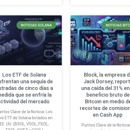
NOTICIAS SOLANA
NOTICIAS BIT
Los ETF de Solana
Block, la empresa 
nfrentan una sequía de
Jack Dorsey, repor
ntradas de cinco días a
una caída del 31% en
edida que se enfría la
beneficio bruto de
ctividad del mercado
Bitcoin en medio d
recortes de comisio
ntos Clave de la Noticia: Los
en Cash App
is ETF de Solana listados en
EE. UU. (BSOL, VSOL, FSOL,
Puntos Clave de la Noticia:
TSOL, SOEZ y GSOL)