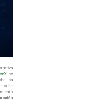
arrativa
aceX
se
aba una
 a subir
imiento
oración