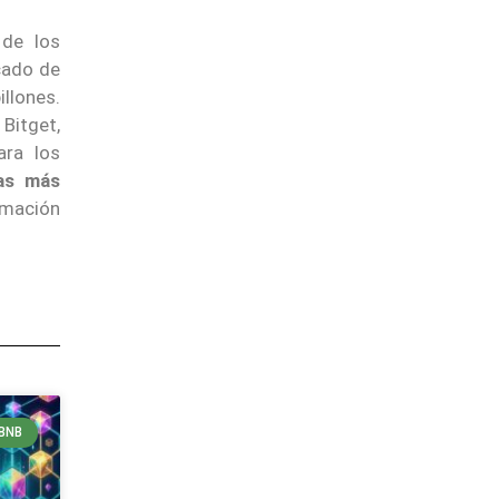
 de los
cado de
illones.
Bitget,
ara los
pas más
ormación
BNB