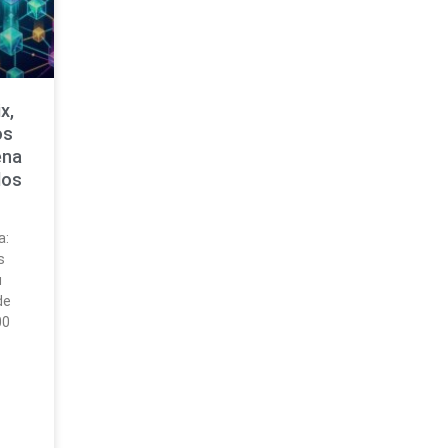
x,
os
ena
dos
a:
s
u
de
00