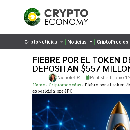
CriptoNoticias
Noticias
CriptoPrecios
FIEBRE POR EL TOKEN D
DEPOSITAN $557 MILLO
Nicholet R.
Published:
junio 1
Home
-
Criptomonedas
-
Fiebre por el token 
exposición pre-IPO