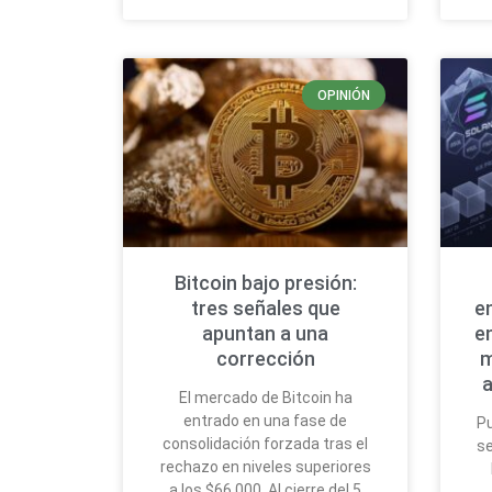
OPINIÓN
Bitcoin bajo presión:
tres señales que
e
apuntan a una
e
corrección
m
a
El mercado de Bitcoin ha
entrado en una fase de
Pu
consolidación forzada tras el
se
rechazo en niveles superiores
a los $66,000. Al cierre del 5