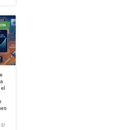
COIN
de
ta
 el
e
nes
 El