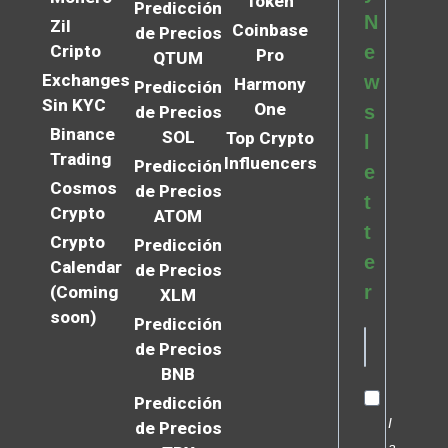
Token
Predicción
N
Zil
Coinbase
de Precios
Cripto
e
Pro
QTUM
Exchanges
w
Harmony
Predicción
Sin KYC
One
s
de Precios
Binance
SOL
Top Crypto
l
Trading
Influencers
Predicción
e
Cosmos
de Precios
t
Crypto
ATOM
t
Crypto
Predicción
e
Calendar
de Precios
r
(Coming
XLM
soon)
Predicción
de Precios
BNB
Predicción
I
de Precios
a