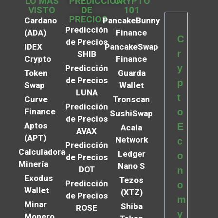
LO MÁS
PREDICCIÓN
CRYPTO
VISTO
DE
101
PRECIOS
Cardano
PancakeBunny
Predicción
(ADA)
Finance
C
de Precios
IDEX
PancakeSwap
r
SHIB
Crypto
Finance
y
Predicción
Token
Guarda
de Precios
p
Swap
Wallet
LUNA
t
Curve
Tronscan
Predicción
Finance
o
SushiSwap
de Precios
Aptos
E
Acala
AVAX
(APT)
Network
c
Predicción
Calculadora
Ledger
o
de Precios
Minería
Nano S
DOT
n
Exodus
Tezos
Predicción
o
Wallet
(XTZ)
de Precios
m
Minar
Shiba
ROSE
y
Monero