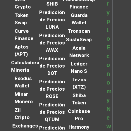
r
SHIB
Crypto
Finance
y
Predicción
Token
Guarda
de Precios
p
Swap
Wallet
LUNA
t
Curve
Tronscan
Predicción
Finance
o
SushiSwap
de Precios
Aptos
E
Acala
AVAX
(APT)
Network
c
Predicción
Calculadora
Ledger
o
de Precios
Minería
Nano S
DOT
n
Exodus
Tezos
Predicción
o
Wallet
(XTZ)
de Precios
m
Minar
Shiba
ROSE
y
Monero
Token
Predicción
N
Zil
Coinbase
de Precios
Cripto
e
Pro
QTUM
Exchanges
w
Harmony
Predicción