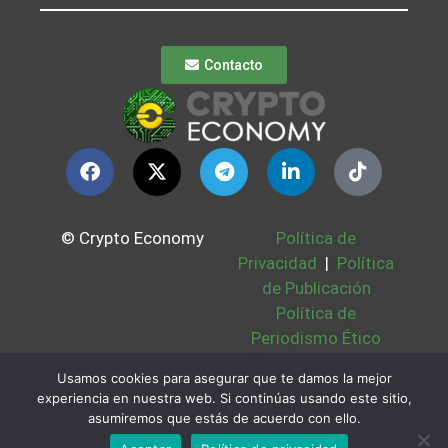
Contacto
© Crypto Economy
Política de
Privacidad
|
Política
de Publicación
Política de
Periodismo Ético
Política Cookies
|
Usamos cookies para asegurar que te damos la mejor
Bases Legales
|
experiencia en nuestra web. Si continúas usando este sitio,
Partners
|
Sobre
asumiremos que estás de acuerdo con ello.
Nosotros