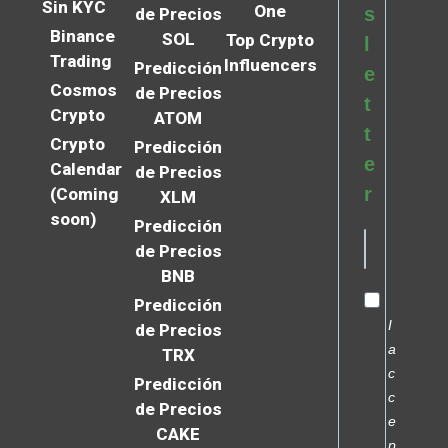
Sin KYC
One
s
de Precios
Binance
SOL
Top Crypto
l
Trading
Influencers
Predicción
e
Cosmos
de Precios
t
Crypto
ATOM
t
Crypto
Predicción
e
Calendar
de Precios
r
(Coming
XLM
soon)
Predicción
de Precios
BNB
Predicción
I
de Precios
a
TRX
c
Predicción
c
de Precios
e
CAKE
p