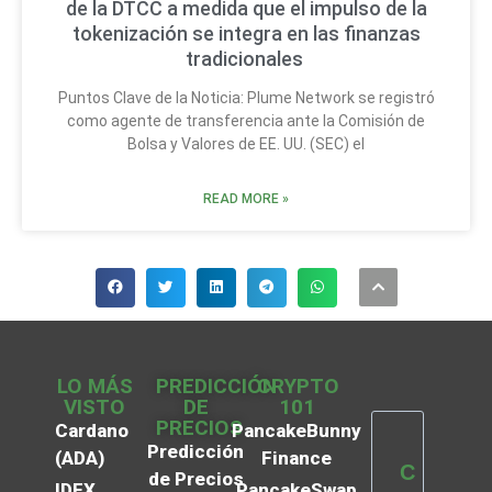
de la DTCC a medida que el impulso de la
tokenización se integra en las finanzas
tradicionales
Puntos Clave de la Noticia: Plume Network se registró
como agente de transferencia ante la Comisión de
Bolsa y Valores de EE. UU. (SEC) el
READ MORE »
LO MÁS
PREDICCIÓN
CRYPTO
VISTO
DE
101
PRECIOS
Cardano
PancakeBunny
Predicción
(ADA)
Finance
C
de Precios
IDEX
PancakeSwap