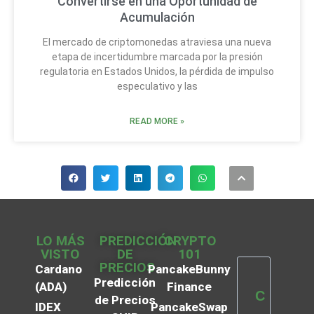
Convertirse en una Oportunidad de
Acumulación
El mercado de criptomonedas atraviesa una nueva
etapa de incertidumbre marcada por la presión
regulatoria en Estados Unidos, la pérdida de impulso
especulativo y las
READ MORE »
LO MÁS
PREDICCIÓN
CRYPTO
VISTO
DE
101
PRECIOS
Cardano
PancakeBunny
Predicción
(ADA)
Finance
C
de Precios
IDEX
PancakeSwap