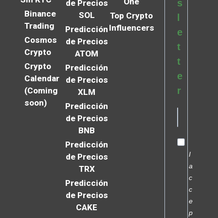
One
s
de Precios
Binance
SOL
Top Crypto
l
Trading
Influencers
Predicción
e
Cosmos
de Precios
t
Crypto
ATOM
t
Crypto
Predicción
e
Calendar
de Precios
r
(Coming
XLM
soon)
Predicción
de Precios
BNB
Predicción
I
de Precios
a
TRX
c
Predicción
c
de Precios
e
CAKE
p