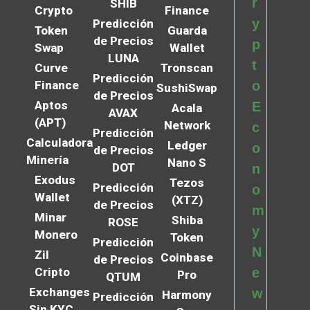
r
SHIB
Crypto
Finance
y
Predicción
Token
Guarda
de Precios
p
Swap
Wallet
LUNA
t
Curve
Tronscan
Predicción
Finance
o
SushiSwap
de Precios
Aptos
E
Acala
AVAX
(APT)
Network
c
Predicción
Calculadora
Ledger
o
de Precios
Minería
Nano S
DOT
n
Exodus
Tezos
Predicción
o
Wallet
(XTZ)
de Precios
m
Minar
Shiba
ROSE
y
Monero
Token
Predicción
N
Zil
Coinbase
de Precios
Cripto
e
Pro
QTUM
Exchanges
w
Harmony
Predicción
Sin KYC