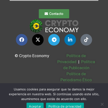
Contacto
© Crypto Economy
Política de
Privacidad
|
Política
de Publicación
Política de
Periodismo Ético
Política Cookies
|
Usamos cookies para asegurar que te damos la mejor
Bases Legales
|
experiencia en nuestra web. Si continúas usando este sitio,
Partners
|
Sobre
asumiremos que estás de acuerdo con ello.
Nosotros
Aceptar
Política de privacidad