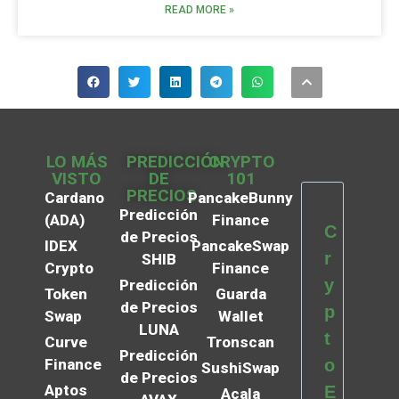
READ MORE »
LO MÁS
PREDICCIÓN
CRYPTO
VISTO
DE
101
PRECIOS
Cardano
PancakeBunny
Predicción
(ADA)
Finance
C
de Precios
IDEX
PancakeSwap
r
SHIB
Crypto
Finance
y
Predicción
Token
Guarda
de Precios
p
Swap
Wallet
LUNA
t
Curve
Tronscan
Predicción
Finance
o
SushiSwap
de Precios
Aptos
E
Acala