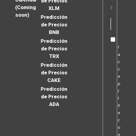
de Precios
r
(Coming
XLM
soon)
Predicción
de Precios
BNB
Predicción
I
de Precios
a
TRX
c
Predicción
c
de Precios
e
CAKE
p
Predicción
t
de Precios
t
ADA
h
e
c
o
n