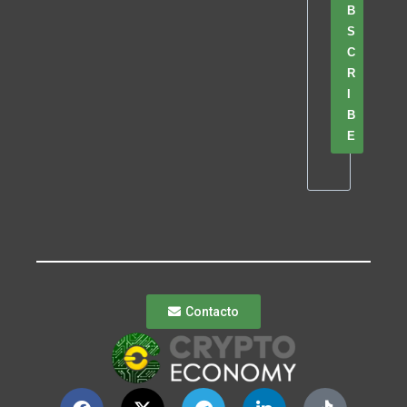
B
S
C
R
I
B
E
Contacto