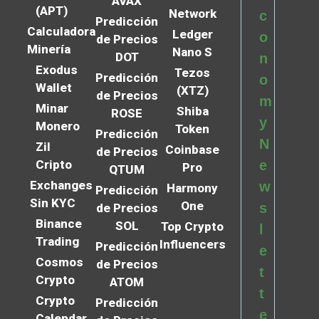
AVAX
(APT)
Network
c
Predicción
Calculadora
Ledger
o
de Precios
Minería
Nano S
DOT
n
Exodus
Tezos
Predicción
o
Wallet
(XTZ)
de Precios
m
Minar
Shiba
ROSE
y
Monero
Token
Predicción
N
Zil
Coinbase
de Precios
Cripto
e
Pro
QTUM
Exchanges
w
Harmony
Predicción
Sin KYC
One
s
de Precios
Binance
SOL
Top Crypto
l
Trading
Influencers
Predicción
e
Cosmos
de Precios
t
Crypto
ATOM
t
Crypto
Predicción
e
Calendar