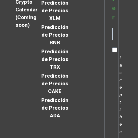
Crypto
Predicción
e
Calendar
de Precios
r
(Coming
XLM
soon)
Predicción
de Precios
BNB
Predicción
I
de Precios
a
TRX
c
Predicción
c
de Precios
e
CAKE
p
Predicción
t
de Precios
t
ADA
h
e
c