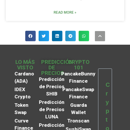
READ MORE »
LO MÁS
PREDICCIÓN
CRYPTO
VISTO
DE
101
PRECIOS
Cardano
PancakeBunny
Predicción
(ADA)
Finance
C
de Precios
IDEX
PancakeSwap
r
SHIB
Crypto
Finance
y
Predicción
Token
Guarda
de Precios
p
Swap
Wallet
LUNA
t
Curve
Tronscan
Predicción
Finance
o
SushiSwap