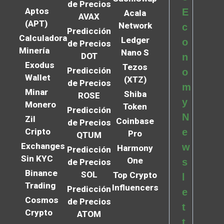
de Precios
Aptos
E
Acala
AVAX
(APT)
Network
c
Predicción
Calculadora
Ledger
o
de Precios
Minería
Nano S
DOT
n
Exodus
Tezos
Predicción
o
Wallet
(XTZ)
de Precios
m
Minar
Shiba
ROSE
y
Monero
Token
Predicción
N
Zil
Coinbase
de Precios
Cripto
e
Pro
QTUM
Exchanges
w
Harmony
Predicción
Sin KYC
One
s
de Precios
Binance
SOL
Top Crypto
l
Trading
Influencers
Predicción
e
Cosmos
de Precios
t
Crypto
ATOM
t