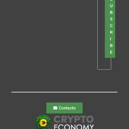
U
B
S
C
R
I
B
E
Contacto