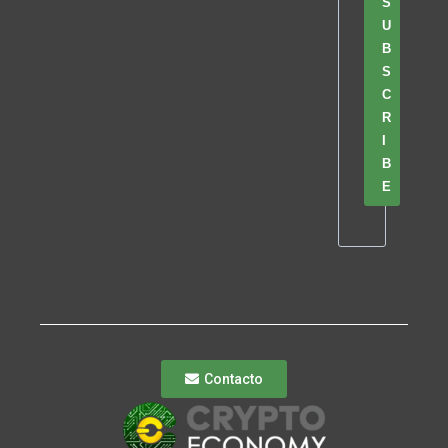
S
U
B
S
C
R
I
B
E
Contacto