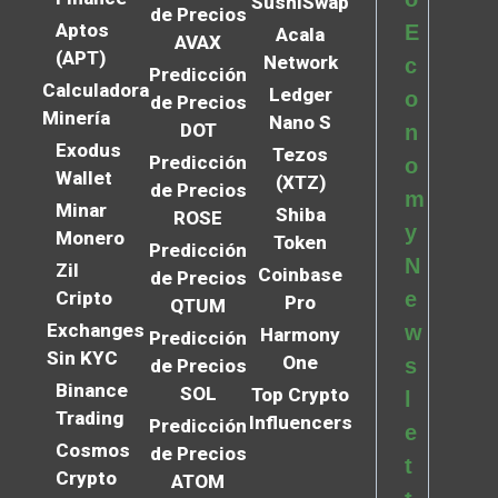
SushiSwap
de Precios
Aptos
E
Acala
AVAX
(APT)
Network
c
Predicción
Calculadora
Ledger
o
de Precios
Minería
Nano S
DOT
n
Exodus
Tezos
Predicción
o
Wallet
(XTZ)
de Precios
m
Minar
Shiba
ROSE
y
Monero
Token
Predicción
N
Zil
Coinbase
de Precios
Cripto
e
Pro
QTUM
Exchanges
w
Harmony
Predicción
Sin KYC
One
s
de Precios
Binance
SOL
Top Crypto
l
Trading
Influencers
Predicción
e
Cosmos
de Precios
t
Crypto
ATOM