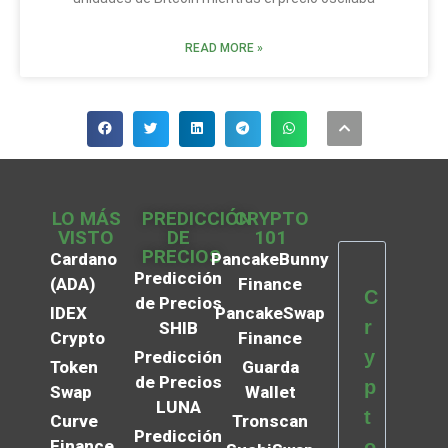
READ MORE »
LO MÁS
PREDICCIÓN
CRYPTO
VISTO
DE
101
PRECIOS
Cardano
PancakeBunny
Predicción
(ADA)
Finance
C
de Precios
IDEX
PancakeSwap
r
SHIB
Crypto
Finance
y
Predicción
Token
Guarda
de Precios
p
Swap
Wallet
LUNA
t
Curve
Tronscan
Predicción
Finance
o