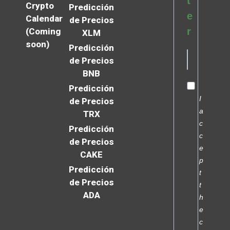
t
Crypto
Predicción
e
Calendar
de Precios
r
(Coming
XLM
soon)
Predicción
de Precios
BNB
Predicción
I
de Precios
a
TRX
c
Predicción
c
de Precios
e
CAKE
p
Predicción
t
de Precios
t
ADA
h
e
c