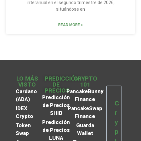
interanual en el segundo trimestre de 2026,
situándose en
READ MORE »
LO MÁS
PREDICCIÓN
CRYPTO
VISTO
DE
101
PRECIOS
Cardano
PancakeBunny
Predicción
(ADA)
Finance
C
de Precios
IDEX
PancakeSwap
r
SHIB
Crypto
Finance
y
Predicción
Token
Guarda
de Precios
p
Swap
Wallet
LUNA
t