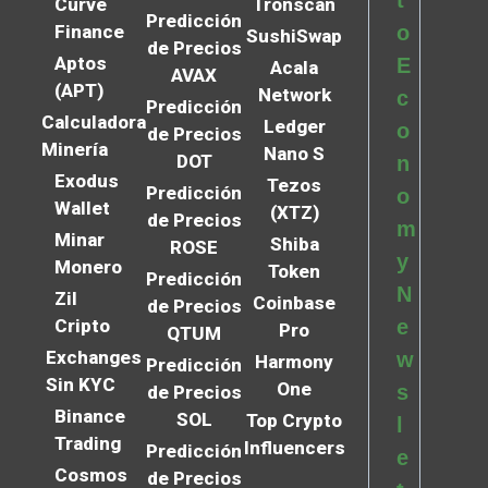
Curve
Tronscan
Predicción
Finance
o
SushiSwap
de Precios
Aptos
E
Acala
AVAX
(APT)
Network
c
Predicción
Calculadora
Ledger
o
de Precios
Minería
Nano S
DOT
n
Exodus
Tezos
Predicción
o
Wallet
(XTZ)
de Precios
m
Minar
Shiba
ROSE
y
Monero
Token
Predicción
N
Zil
Coinbase
de Precios
Cripto
e
Pro
QTUM
Exchanges
w
Harmony
Predicción
Sin KYC
One
s
de Precios
Binance
SOL
Top Crypto
l
Trading
Influencers
Predicción
e
Cosmos
de Precios