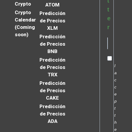
t
Crypto
ATOM
t
Crypto
Predicción
e
Calendar
de Precios
r
(Coming
XLM
soon)
Predicción
de Precios
BNB
Predicción
I
de Precios
a
TRX
c
Predicción
c
de Precios
e
CAKE
p
Predicción
t
de Precios
t
ADA
h
e