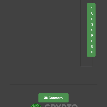
S
U
B
S
C
R
I
B
E
Contacto