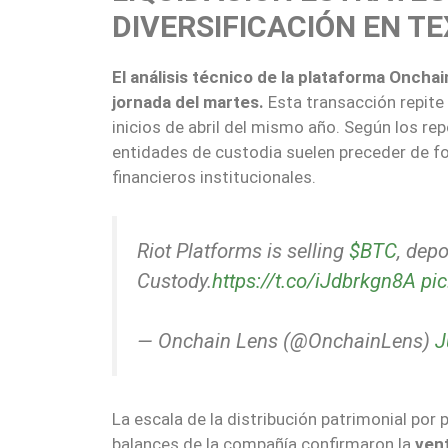
DIVERSIFICACIÓN EN T
El análisis técnico de la plataforma Oncha
jornada del martes.
Esta transacción repite
inicios de abril del mismo año. Según los re
entidades de custodia suelen preceder de fo
financieros institucionales.
Riot Platforms is selling
$BTC
, dep
Custody.
https://t.co/iJdbrkgn8A
pi
— Onchain Lens (@OnchainLens)
J
La escala de la distribución patrimonial por 
balances de la compañía confirmaron la
vent