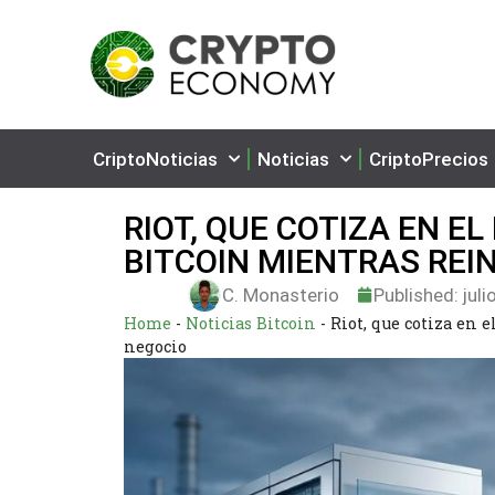
CriptoNoticias
Noticias
CriptoPrecios
RIOT, QUE COTIZA EN E
BITCOIN MIENTRAS REI
C. Monasterio
Published:
juli
Home
-
Noticias Bitcoin
-
Riot, que cotiza en
negocio