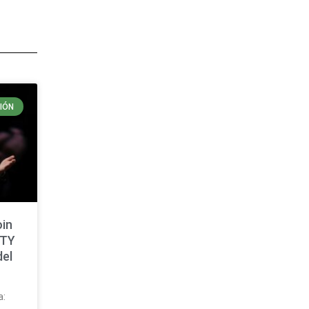
IÓN
oin
ITY
del
a: