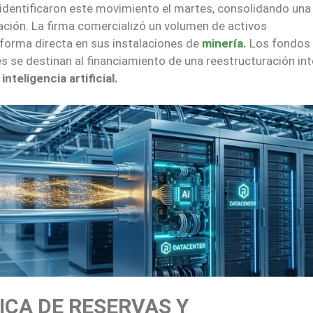
 identificaron este movimiento el martes, consolidando una
oración. La firma comercializó un volumen de activos
forma directa en sus instalaciones de
minería
.
Los fondos
 se destinan al financiamiento de una reestructuración int
nteligencia artificial.
ICA DE RESERVAS Y