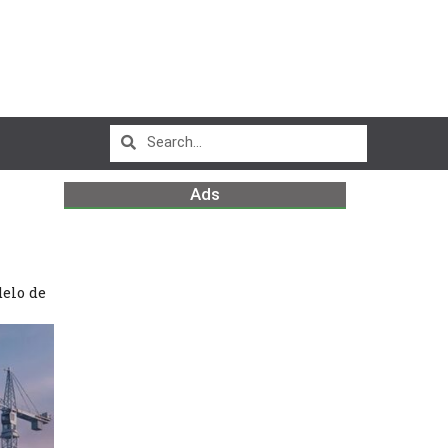
Ads
O
delo de