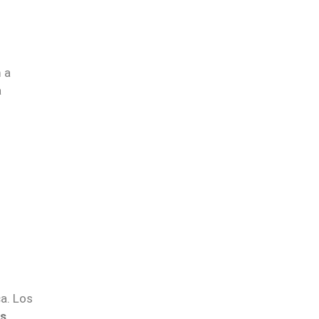
 a
a
ca. Los
es