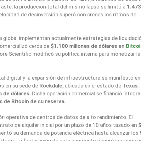
raste, la producción total del mismo lapso se limitó a
1.473
 velocidad de desinversión superó con creces los ritmos de
 global implementan actualmente estrategias de liquidaci
omercializó cerca de
$1.100 millones de dólares en
Bitco
ore Scientific modificó su política interna para monetizar l
ital digital y la expansión de infraestructura se manifestó en
os en su sede de
Rockdale,
ubicada en el estado de
Texas
,
s de dólares.
Dicha operación comercial se financió íntegr
 de Bitcoin de su reserva.
ón operativa de centros de datos de alto rendimiento. El
trato de alquiler inicial por un plazo de 10 años tasado en
mentó su demanda de potencia eléctrica hasta alcanzar los
ortado. La facturación de este segmento generó ingresos p