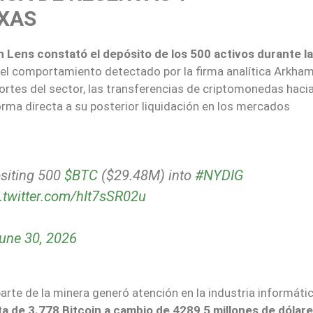
EXAS
in Lens constató el depósito de los 500 activos durante la
 el comportamiento detectado por la firma analítica Arkham
portes del sector, las transferencias de criptomonedas haci
rma directa a su posterior liquidación en los mercados
ositing 500
$BTC
($29.48M) into
#NYDIG
c.twitter.com/hIt7sSR02u
une 30, 2026
parte de la minera generó atención en la industria informáti
a de 3.778 Bitcoin a cambio de 4289,5 millones de dólar