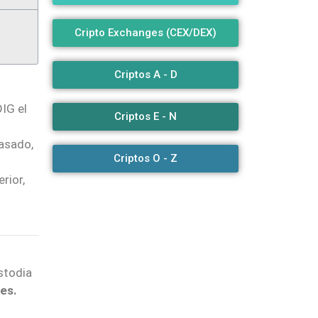
Cripto Exchanges (CEX/DEX)
Criptos A - D
IG el
Criptos E - N
pasado,
Criptos O - Z
rior,
stodia
res.