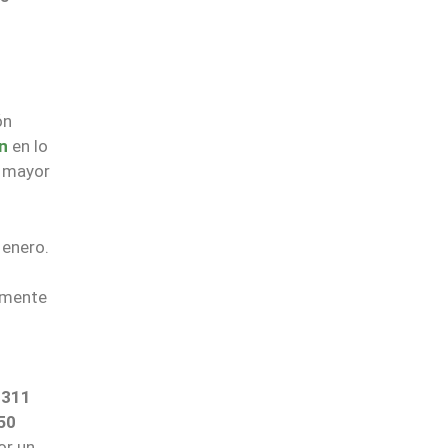
ón
in
en lo
a mayor
 enero.
amente
$311
50
or un