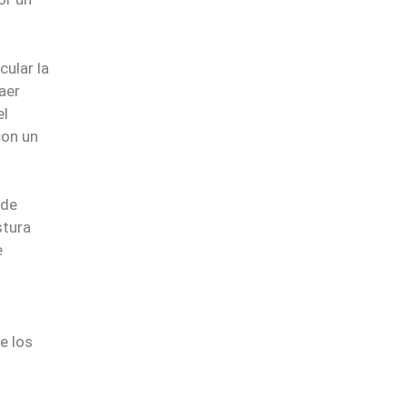
cular la
aer
el
con un
 de
stura
e
a
e los