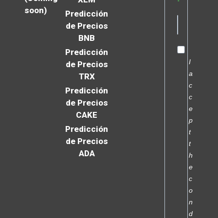
soon)
Predicción
de Precios
BNB
Predicción
I
de Precios
a
TRX
c
Predicción
c
de Precios
e
CAKE
p
Predicción
t
de Precios
t
ADA
h
e
c
o
n
d