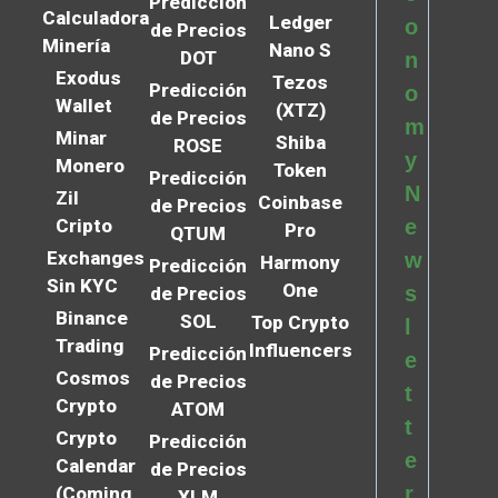
Predicción
Calculadora
Ledger
o
de Precios
Minería
Nano S
DOT
n
Exodus
Tezos
Predicción
o
Wallet
(XTZ)
de Precios
m
Minar
Shiba
ROSE
y
Monero
Token
Predicción
N
Zil
Coinbase
de Precios
Cripto
e
Pro
QTUM
Exchanges
w
Harmony
Predicción
Sin KYC
One
s
de Precios
Binance
SOL
Top Crypto
l
Trading
Influencers
Predicción
e
Cosmos
de Precios
t
Crypto
ATOM
t
Crypto
Predicción
e
Calendar
de Precios
r
(Coming
XLM