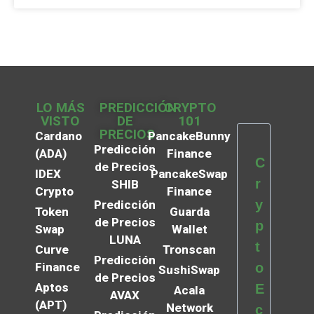
LO MÁS
PREDICCIÓN
CRYPTO
VISTO
DE
101
PRECIOS
Cardano
PancakeBunny
Predicción
(ADA)
Finance
C
de Precios
IDEX
PancakeSwap
r
SHIB
Crypto
Finance
y
Predicción
Token
Guarda
de Precios
p
Swap
Wallet
LUNA
t
Curve
Tronscan
Predicción
Finance
o
SushiSwap
de Precios
Aptos
E
Acala
AVAX
(APT)
Network
c