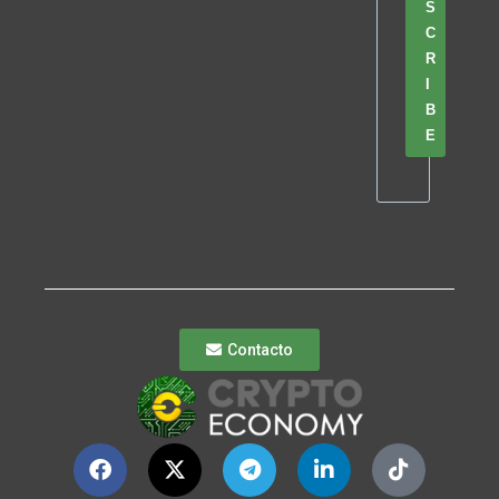
S
C
R
I
B
E
Contacto