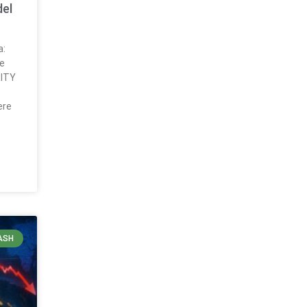
del
a:
ue
RITY
ere
ASH