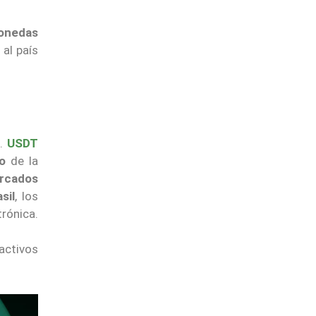
monedas
 al país
s.
USDT
o
de la
ercados
sil
, los
trónica.
 activos