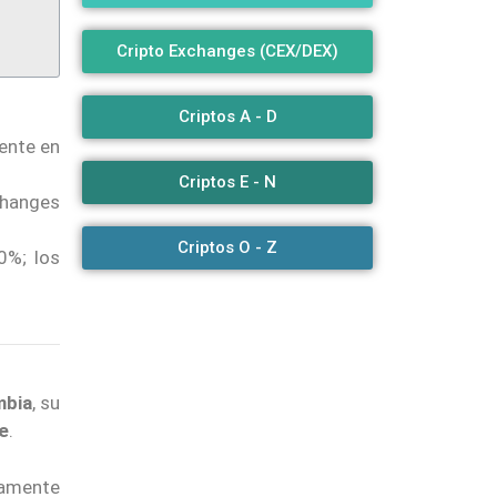
Cripto Exchanges (CEX/DEX)
Criptos A - D
ente en
Criptos E - N
changes
Criptos O - Z
0%; los
mbia
, su
e
.
tamente