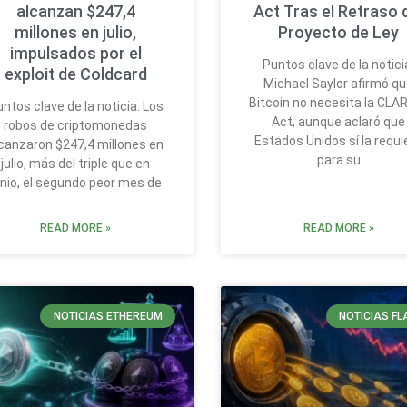
alcanzan $247,4
Act Tras el Retraso 
millones en julio,
Proyecto de Ley
impulsados por el
Puntos clave de la notici
exploit de Coldcard
Michael Saylor afirmó q
Bitcoin no necesita la CLA
ntos clave de la noticia: Los
Act, aunque aclaró que
robos de criptomonedas
Estados Unidos sí la requi
canzaron $247,4 millones en
para su
julio, más del triple que en
unio, el segundo peor mes de
READ MORE »
READ MORE »
NOTICIAS ETHEREUM
NOTICIAS FL