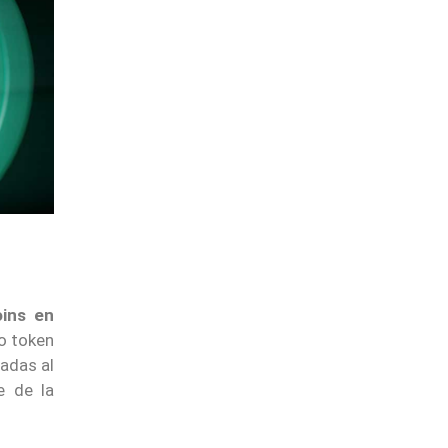
oins en
io token
ladas al
e de la