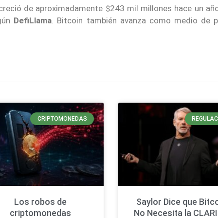
s creció de aproximadamente $243 mil millones hace un añ
egún
DefiLlama
. Bitcoin también avanza como medio de 
CRIPTOMONEDAS
REGULAC
Los robos de
Saylor Dice que Bitc
criptomonedas
No Necesita la CLAR