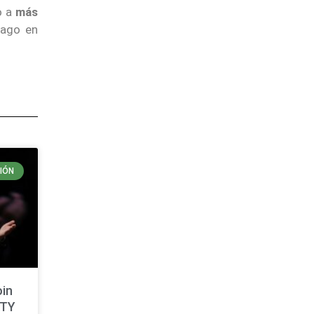
o a
más
pago en
IÓN
oin
ITY