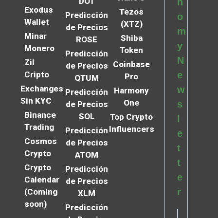
DOT
n
Exodus
Tezos
Predicción
o
Wallet
(XTZ)
de Precios
m
Minar
Shiba
ROSE
y
Monero
Token
Predicción
N
Zil
Coinbase
de Precios
Cripto
e
Pro
QTUM
Exchanges
w
Harmony
Predicción
Sin KYC
One
s
de Precios
Binance
SOL
Top Crypto
l
Trading
Influencers
Predicción
e
Cosmos
de Precios
t
Crypto
ATOM
t
Crypto
Predicción
e
Calendar
de Precios
r
(Coming
XLM
soon)
Predicción