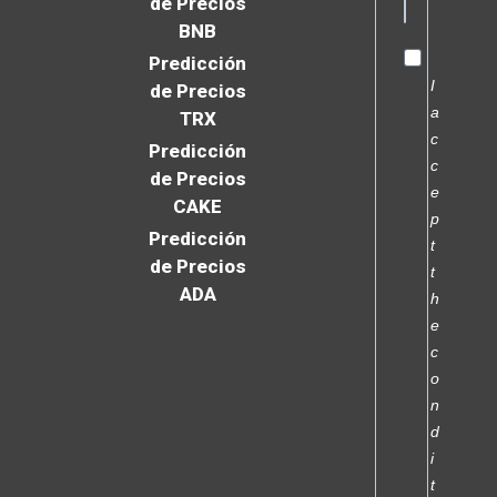
de Precios
BNB
Predicción
I
de Precios
a
TRX
c
Predicción
c
de Precios
e
CAKE
p
Predicción
t
de Precios
t
ADA
h
e
c
o
n
d
i
t