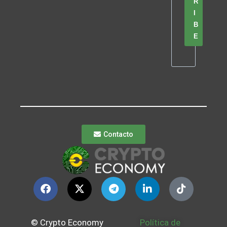
R
I
B
E
Contacto
© Crypto Economy
Política de