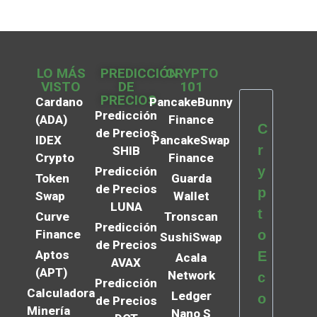
LO MÁS
PREDICCIÓN
CRYPTO
VISTO
DE
101
PRECIOS
Cardano
PancakeBunny
Predicción
(ADA)
Finance
C
de Precios
IDEX
PancakeSwap
r
SHIB
Crypto
Finance
y
Predicción
Token
Guarda
de Precios
p
Swap
Wallet
LUNA
t
Curve
Tronscan
Predicción
Finance
o
SushiSwap
de Precios
Aptos
E
Acala
AVAX
(APT)
Network
c
Predicción
Calculadora
Ledger
o
de Precios
Minería
Nano S