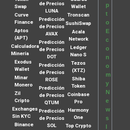
de Precios
p
Swap
Wallet
LUNA
t
Curve
Tronscan
Predicción
Finance
o
SushiSwap
de Precios
Aptos
E
Acala
AVAX
(APT)
Network
c
Predicción
Calculadora
Ledger
o
de Precios
Minería
Nano S
DOT
n
Exodus
Tezos
Predicción
o
Wallet
(XTZ)
de Precios
m
Minar
Shiba
ROSE
y
Monero
Token
Predicción
N
Zil
Coinbase
de Precios
Cripto
e
Pro
QTUM
Exchanges
w
Harmony
Predicción
Sin KYC
One
s
de Precios
Binance
SOL
Top Crypto
l