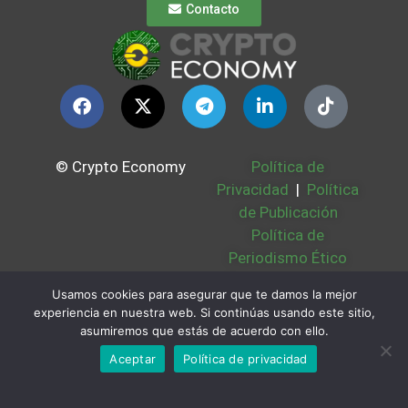
Contacto
© Crypto Economy
Política de
Privacidad
|
Política
de Publicación
Política de
Periodismo Ético
Política Cookies
|
Usamos cookies para asegurar que te damos la mejor
Bases Legales
|
experiencia en nuestra web. Si continúas usando este sitio,
Partners
|
Sobre
asumiremos que estás de acuerdo con ello.
Nosotros
Aceptar
Política de privacidad