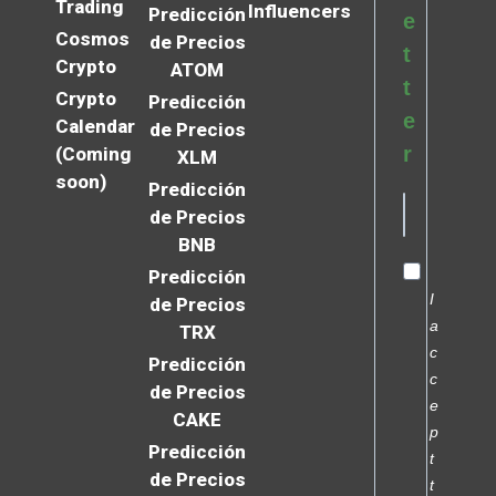
Trading
Influencers
Predicción
e
Cosmos
de Precios
t
Crypto
ATOM
t
Crypto
Predicción
e
Calendar
de Precios
r
(Coming
XLM
soon)
Predicción
de Precios
BNB
Predicción
I
de Precios
a
TRX
c
Predicción
c
de Precios
e
CAKE
p
Predicción
t
de Precios
t