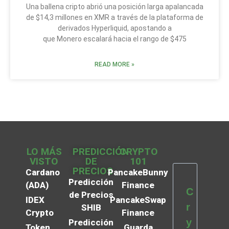
Una ballena cripto abrió una posición larga apalancada
de $14,3 millones en XMR a través de la plataforma de
derivados Hyperliquid, apostando a
que Monero escalará hacia el rango de $475
READ MORE »
LO MÁS
PREDICCIÓN
CRYPTO
VISTO
DE
101
PRECIOS
Cardano
PancakeBunny
Predicción
(ADA)
Finance
C
de Precios
IDEX
PancakeSwap
r
SHIB
Crypto
Finance
y
Predicción
Token
Guarda