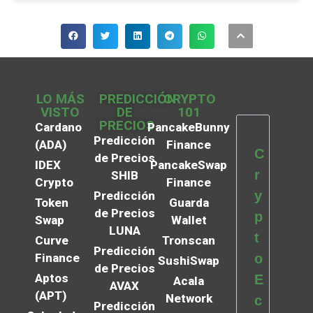
LO MÁS
PREDICCIÓN
CRYPTO
VISTO
DE
101
PRECIOS
Cardano
PancakeBunny
Predicción
(ADA)
Finance
C
de Precios
IDEX
PancakeSwap
r
SHIB
Crypto
Finance
y
Predicción
Token
Guarda
de Precios
p
Swap
Wallet
LUNA
t
Curve
Tronscan
Predicción
Finance
o
SushiSwap
de Precios
Aptos
E
Acala
AVAX
(APT)
Network
c
Predicción