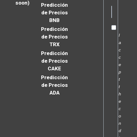
soon)
Predicción
de Precios
BNB
Predicción
I
de Precios
a
TRX
c
Predicción
c
de Precios
e
CAKE
p
Predicción
t
de Precios
t
ADA
h
e
c
o
n
d