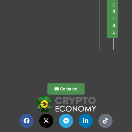
C
R
I
B
E
Contacto