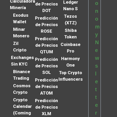
Calculadora
Ledger
o
de Precios
Minería
Nano S
DOT
n
Exodus
Tezos
Predicción
o
Wallet
(XTZ)
de Precios
m
Minar
Shiba
ROSE
y
Monero
Token
Predicción
N
Zil
Coinbase
de Precios
Cripto
e
Pro
QTUM
Exchanges
w
Harmony
Predicción
Sin KYC
One
s
de Precios
Binance
SOL
Top Crypto
l
Trading
Influencers
Predicción
e
Cosmos
de Precios
t
Crypto
ATOM
t
Crypto
Predicción
e
Calendar
de Precios
r
(Coming
XLM