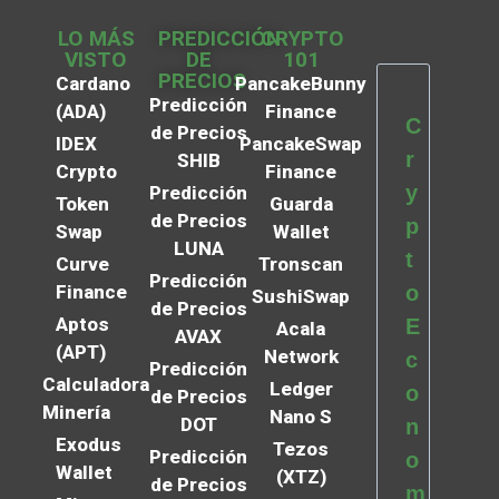
LO MÁS
PREDICCIÓN
CRYPTO
VISTO
DE
101
PRECIOS
Cardano
PancakeBunny
Predicción
(ADA)
Finance
C
de Precios
IDEX
PancakeSwap
r
SHIB
Crypto
Finance
y
Predicción
Token
Guarda
de Precios
p
Swap
Wallet
LUNA
t
Curve
Tronscan
Predicción
Finance
o
SushiSwap
de Precios
Aptos
E
Acala
AVAX
(APT)
Network
c
Predicción
Calculadora
Ledger
o
de Precios
Minería
Nano S
DOT
n
Exodus
Tezos
Predicción
o
Wallet
(XTZ)
de Precios
m