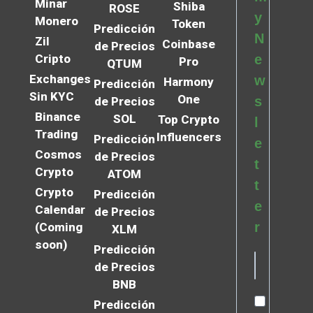
Minar
Shiba
ROSE
y
Monero
Token
Predicción
N
Zil
Coinbase
de Precios
Cripto
e
Pro
QTUM
Exchanges
w
Harmony
Predicción
Sin KYC
One
s
de Precios
Binance
SOL
Top Crypto
l
Trading
Influencers
Predicción
e
Cosmos
de Precios
t
Crypto
ATOM
t
Crypto
Predicción
e
Calendar
de Precios
r
(Coming
XLM
soon)
Predicción
de Precios
BNB
Predicción