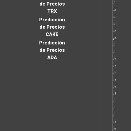
I
de Precios
a
TRX
c
Predicción
c
de Precios
e
CAKE
p
Predicción
t
de Precios
t
ADA
h
e
c
o
n
d
i
t
i
o
n