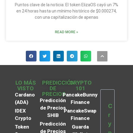
Puntos clave de la noticia: El token ElizaOS cayó un 7%
en 24 horas hasta un mínimo histórico de $0.000274,
con una capitalización de apenas
READ MORE »
LO MÁS
PREDICCIÓN
CRYPTO
VISTO
DE
101
PRECIOS
Cardano
PancakeBunny
Predicción
(ADA)
Finance
C
de Precios
IDEX
PancakeSwap
r
SHIB
Crypto
Finance
y
Predicción
Token
Guarda
de Precios
p