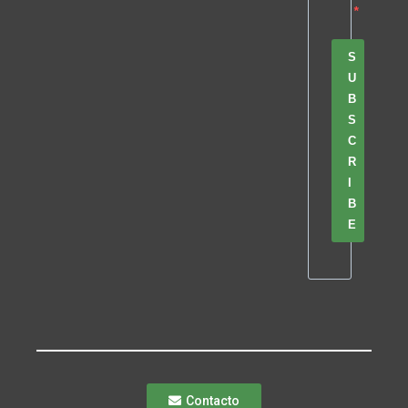
S
U
B
S
C
R
I
B
E
Contacto