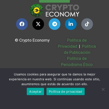
© Crypto Economy
Política de
Privacidad
|
Política
de Publicación
Política de
Periodismo Ético
Política Cookies
|
Usamos cookies para asegurar que te damos la mejor
Bases Legales
|
experiencia en nuestra web. Si continúas usando este sitio,
Partners
|
Sobre
asumiremos que estás de acuerdo con ello.
Nosotros
Aceptar
Política de privacidad