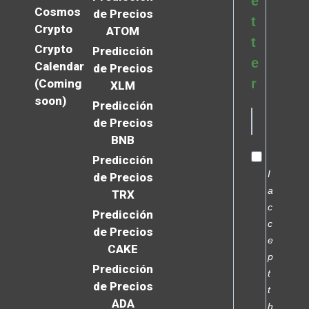
e
Cosmos
de Precios
t
Crypto
ATOM
t
Crypto
Predicción
e
Calendar
de Precios
r
(Coming
XLM
soon)
Predicción
de Precios
BNB
Predicción
I
de Precios
a
TRX
c
Predicción
c
de Precios
e
CAKE
p
Predicción
t
de Precios
t
ADA
h