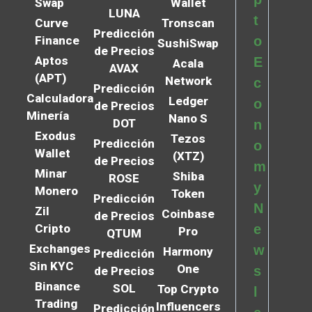
Swap
Wallet
LUNA
t
Curve
Tronscan
Predicción
Finance
o
SushiSwap
de Precios
Aptos
E
Acala
AVAX
(APT)
Network
c
Predicción
Calculadora
Ledger
o
de Precios
Minería
Nano S
DOT
n
Exodus
Tezos
Predicción
o
Wallet
(XTZ)
de Precios
m
Minar
Shiba
ROSE
y
Monero
Token
Predicción
N
Zil
Coinbase
de Precios
Cripto
e
Pro
QTUM
Exchanges
w
Harmony
Predicción
Sin KYC
One
s
de Precios
Binance
SOL
Top Crypto
l
Trading
Influencers
Predicción