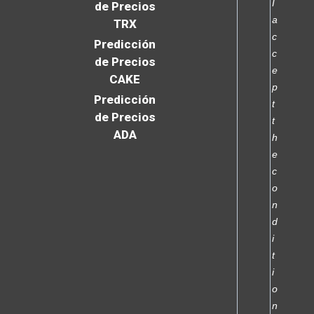
I
de Precios
a
TRX
c
Predicción
c
de Precios
e
CAKE
p
Predicción
t
de Precios
t
ADA
h
e
c
o
n
d
i
t
i
o
n