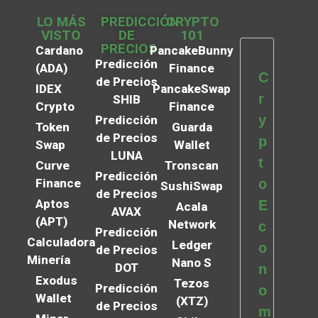
LO MÁS
PREDICCIÓN
CRYPTO
VISTO
DE
101
PRECIOS
Cardano
PancakeBunny
Predicción
(ADA)
Finance
C
de Precios
IDEX
PancakeSwap
r
SHIB
Crypto
Finance
y
Predicción
Token
Guarda
de Precios
p
Swap
Wallet
LUNA
t
Curve
Tronscan
Predicción
Finance
o
SushiSwap
de Precios
Aptos
E
Acala
AVAX
(APT)
Network
c
Predicción
Calculadora
Ledger
o
de Precios
Minería
Nano S
DOT
n
Exodus
Tezos
Predicción
o
Wallet
(XTZ)
de Precios
m