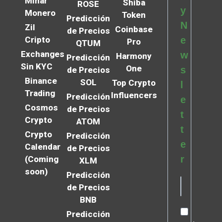
Minar
Shiba
ROSE
y
Monero
Token
Predicción
N
Zil
Coinbase
de Precios
Cripto
e
Pro
QTUM
Exchanges
w
Harmony
Predicción
Sin KYC
One
s
de Precios
Binance
SOL
Top Crypto
l
Trading
Influencers
Predicción
e
Cosmos
de Precios
t
Crypto
ATOM
t
Crypto
Predicción
e
Calendar
de Precios
r
(Coming
XLM
soon)
Predicción
de Precios
BNB
Predicción