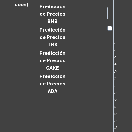
soon)
Predicción
de Precios
BNB
Predicción
I
de Precios
a
TRX
c
Predicción
c
de Precios
e
CAKE
p
Predicción
t
de Precios
t
ADA
h
e
c
o
n
d