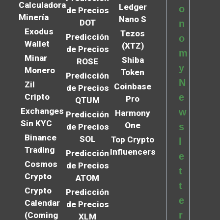
Calculadora
Ledger
o
de Precios
Minería
Nano S
DOT
n
Exodus
Tezos
Predicción
o
Wallet
(XTZ)
de Precios
m
Minar
Shiba
ROSE
y
Monero
Token
Predicción
N
Zil
Coinbase
de Precios
Cripto
e
Pro
QTUM
Exchanges
w
Harmony
Predicción
Sin KYC
One
s
de Precios
Binance
SOL
Top Crypto
l
Trading
Influencers
Predicción
e
Cosmos
de Precios
t
Crypto
ATOM
t
Crypto
Predicción
e
Calendar
de Precios
r
(Coming
XLM