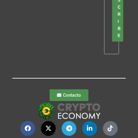
S
C
R
I
B
E
Contacto