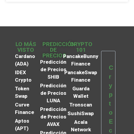
LO MÁS
PREDICCIÓN
CRYPTO
VISTO
DE
101
PRECIOS
Cardano
PancakeBunny
Predicción
(ADA)
Finance
C
de Precios
IDEX
PancakeSwap
r
SHIB
Crypto
Finance
y
Predicción
Token
Guarda
de Precios
p
Swap
Wallet
LUNA
t
Curve
Tronscan
Predicción
Finance
o
SushiSwap
de Precios
Aptos
E
Acala
AVAX
(APT)
Network
c
Predicción