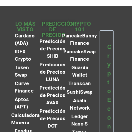
LO MÁS
PREDICCIÓN
CRYPTO
VISTO
DE
101
PRECIOS
Cardano
PancakeBunny
Predicción
(ADA)
Finance
C
de Precios
IDEX
PancakeSwap
r
SHIB
Crypto
Finance
y
Predicción
Token
Guarda
de Precios
p
Swap
Wallet
LUNA
t
Curve
Tronscan
Predicción
Finance
o
SushiSwap
de Precios
Aptos
E
Acala
AVAX
(APT)
Network
c
Predicción
Calculadora
Ledger
o
de Precios
Minería
Nano S
DOT
n
Exodus