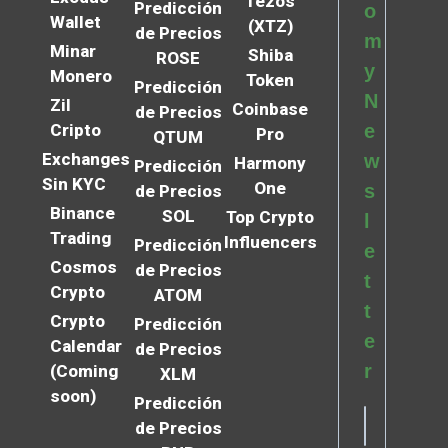
Tezos
Predicción
o
Wallet
(XTZ)
de Precios
m
Minar
Shiba
ROSE
y
Monero
Token
Predicción
N
Zil
Coinbase
de Precios
Cripto
e
Pro
QTUM
Exchanges
w
Harmony
Predicción
Sin KYC
One
s
de Precios
Binance
SOL
Top Crypto
l
Trading
Influencers
Predicción
e
Cosmos
de Precios
t
Crypto
ATOM
t
Crypto
Predicción
e
Calendar
de Precios
r
(Coming
XLM
soon)
Predicción
de Precios