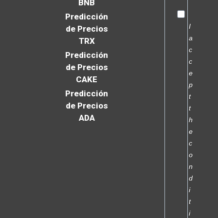
BNB
Predicción
I
de Precios
a
TRX
c
Predicción
c
de Precios
e
CAKE
p
Predicción
t
de Precios
t
ADA
h
e
c
o
n
d
i
t
i