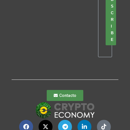
S
C
R
I
B
E
Contacto