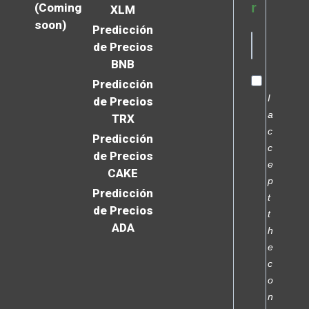
r
(Coming
XLM
soon)
Predicción
de Precios
BNB
Predicción
I
de Precios
a
TRX
c
Predicción
c
de Precios
e
CAKE
p
Predicción
t
de Precios
t
ADA
h
e
c
o
n