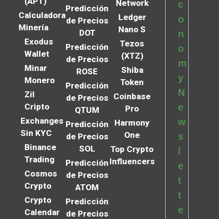
(APT)
Network
c
Predicción
Calculadora
Ledger
o
de Precios
Minería
Nano S
DOT
n
Exodus
Tezos
Predicción
o
Wallet
(XTZ)
de Precios
m
Minar
Shiba
ROSE
y
Monero
Token
Predicción
N
Zil
Coinbase
de Precios
Cripto
e
Pro
QTUM
Exchanges
w
Harmony
Predicción
Sin KYC
One
s
de Precios
Binance
SOL
Top Crypto
l
Trading
Influencers
Predicción
e
Cosmos
de Precios
t
Crypto
ATOM
t
Crypto
Predicción
e
Calendar
de Precios