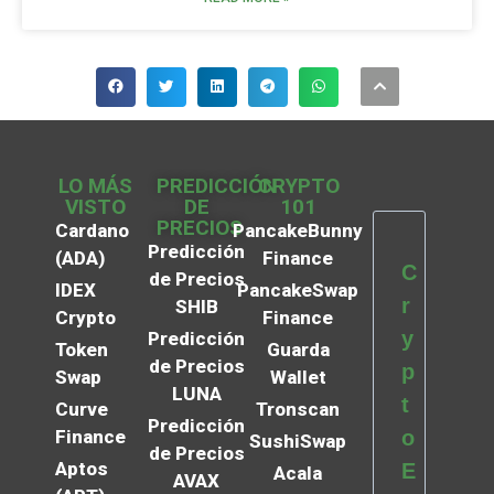
LO MÁS
PREDICCIÓN
CRYPTO
VISTO
DE
101
PRECIOS
Cardano
PancakeBunny
Predicción
(ADA)
Finance
C
de Precios
IDEX
PancakeSwap
r
SHIB
Crypto
Finance
y
Predicción
Token
Guarda
de Precios
p
Swap
Wallet
LUNA
t
Curve
Tronscan
Predicción
Finance
o
SushiSwap
de Precios
Aptos
E
Acala
AVAX