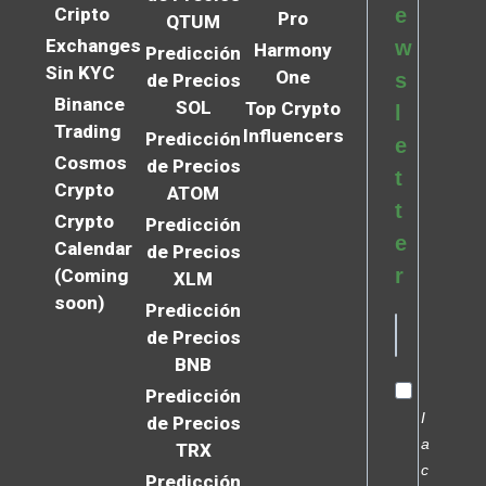
Cripto
e
Pro
QTUM
Exchanges
w
Harmony
Predicción
Sin KYC
One
s
de Precios
Binance
SOL
Top Crypto
l
Trading
Influencers
Predicción
e
Cosmos
de Precios
t
Crypto
ATOM
t
Crypto
Predicción
e
Calendar
de Precios
r
(Coming
XLM
soon)
Predicción
de Precios
BNB
Predicción
I
de Precios
a
TRX
c
Predicción