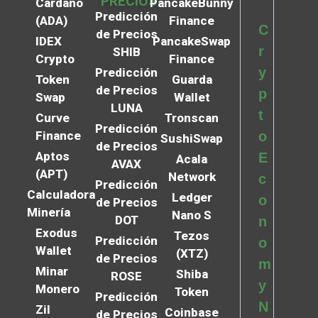
PRECIOS
Cardano
PancakeBunny
Predicción
(ADA)
Finance
C
de Precios
IDEX
PancakeSwap
r
SHIB
Crypto
Finance
y
Predicción
Token
Guarda
de Precios
p
Swap
Wallet
LUNA
t
Curve
Tronscan
Predicción
Finance
o
SushiSwap
de Precios
Aptos
E
Acala
AVAX
(APT)
Network
c
Predicción
Calculadora
Ledger
o
de Precios
Minería
Nano S
DOT
n
Exodus
Tezos
Predicción
o
Wallet
(XTZ)
de Precios
m
Minar
Shiba
ROSE
y
Monero
Token
Predicción
N
Zil
Coinbase
de Precios