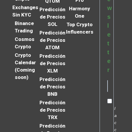
Pro
QTUM
Exchanges
w
Harmony
Predicción
Sin KYC
One
s
de Precios
Binance
SOL
Top Crypto
l
Trading
Influencers
Predicción
e
Cosmos
de Precios
t
Crypto
ATOM
t
Crypto
Predicción
e
Calendar
de Precios
r
(Coming
XLM
soon)
Predicción
de Precios
BNB
Predicción
I
de Precios
a
TRX
c
Predicción
c