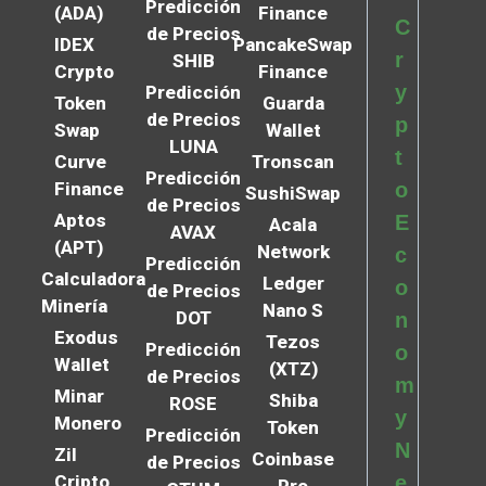
Predicción
(ADA)
Finance
C
de Precios
IDEX
PancakeSwap
r
SHIB
Crypto
Finance
y
Predicción
Token
Guarda
de Precios
p
Swap
Wallet
LUNA
t
Curve
Tronscan
Predicción
Finance
o
SushiSwap
de Precios
Aptos
E
Acala
AVAX
(APT)
Network
c
Predicción
Calculadora
Ledger
o
de Precios
Minería
Nano S
DOT
n
Exodus
Tezos
Predicción
o
Wallet
(XTZ)
de Precios
m
Minar
Shiba
ROSE
y
Monero
Token
Predicción
N
Zil
Coinbase
de Precios
Cripto
e