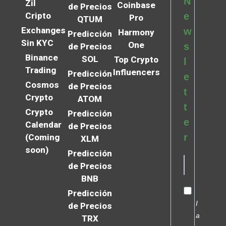
N
Zil
Coinbase
de Precios
Cripto
e
Pro
QTUM
Exchanges
w
Harmony
Predicción
Sin KYC
One
s
de Precios
Binance
SOL
Top Crypto
l
Trading
Influencers
Predicción
e
Cosmos
de Precios
t
Crypto
ATOM
t
Crypto
Predicción
e
Calendar
de Precios
r
(Coming
XLM
soon)
Predicción
de Precios
BNB
Predicción
I
de Precios
a
TRX