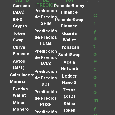
VISTO
DE
101
PRECIOS
Cardano
PancakeBunny
Predicción
(ADA)
Finance
C
de Precios
IDEX
PancakeSwap
r
SHIB
Crypto
Finance
y
Predicción
Token
Guarda
de Precios
p
Swap
Wallet
LUNA
t
Curve
Tronscan
Predicción
Finance
o
SushiSwap
de Precios
Aptos
E
Acala
AVAX
(APT)
Network
c
Predicción
Calculadora
Ledger
o
de Precios
Minería
Nano S
DOT
n
Exodus
Tezos
Predicción
o
Wallet
(XTZ)
de Precios
m
Minar
Shiba
ROSE
y
Monero
Token
Predicción