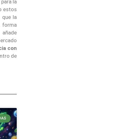
para la
ro estos
 que la
a forma
a añade
mercado
cia con
entro de
DAS