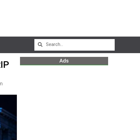
Ads
IP
pm