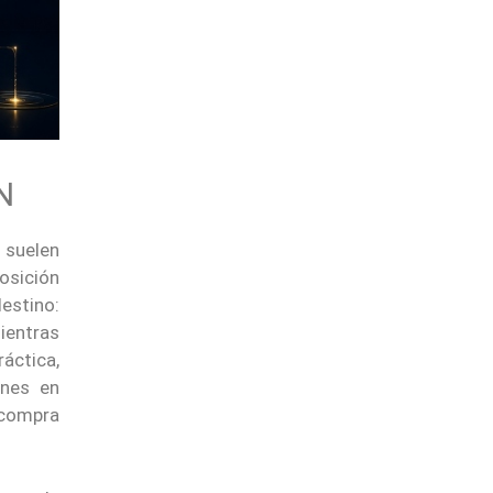
N
s suelen
osición
destino:
mientras
ráctica,
ones en
 compra