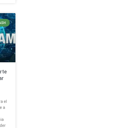
ASH
rte
ar
a el
e a
cia
eder