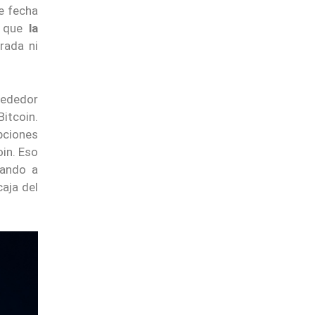
e fecha
s que
la
rada ni
rededor
itcoin.
pciones
oin. Eso
dando a
caja del