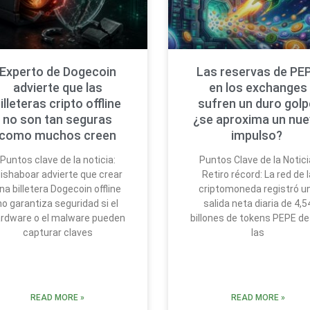
Experto de Dogecoin
Las reservas de PE
advierte que las
en los exchanges
illeteras cripto offline
sufren un duro golp
no son tan seguras
¿se aproxima un nu
como muchos creen
impulso?
Puntos clave de la noticia:
Puntos Clave de la Notici
ishaboar advierte que crear
Retiro récord: La red de l
na billetera Dogecoin offline
criptomoneda registró u
no garantiza seguridad si el
salida neta diaria de 4,5
rdware o el malware pueden
billones de tokens PEPE d
capturar claves
las
READ MORE »
READ MORE »