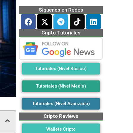
Síguenos en Redes
Cripto Tutoriales
Tutoriales (Nivel Básico)
Tutoriales (Nivel Medio)
Tutoriales (Nivel Avanzado)
Cripto Reviews
Wallets Cripto