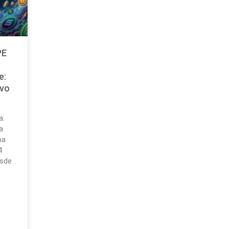
PE
e:
evo
a:
a
na
4
esde