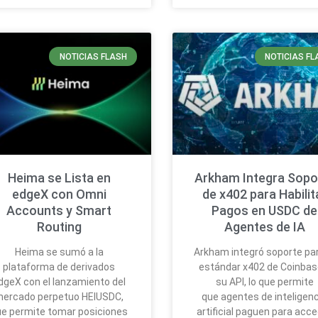
NOTICIAS FLASH
NOTICIAS FL
Heima se Lista en
Arkham Integra Sopo
edgeX con Omni
de x402 para Habilit
Accounts y Smart
Pagos en USDC de
Routing
Agentes de IA
Heima se sumó a la
Arkham integró soporte par
plataforma de derivados
estándar x402 de Coinbas
dgeX con el lanzamiento del
su API, lo que permite
ercado perpetuo HEIUSDC,
que agentes de inteligen
ue permite tomar posiciones
artificial paguen para acc