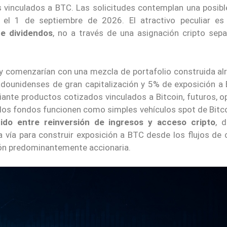
 vinculados a BTC. Las solicitudes contemplan una posibl
el 1 de septiembre de 2026. El atractivo peculiar e
te dividendos
, no a través de una asignación cripto sepa
 y comenzarían con una mezcla de portafolio construida al
unidenses de gran capitalización y 5% de exposición a B
iante productos cotizados vinculados a Bitcoin, futuros, o
e los fondos funcionen como simples vehículos spot de Bitc
ido entre reinversión de ingresos y acceso cripto
, 
a vía para construir exposición a BTC desde los flujos de 
ión predominantemente accionaria.