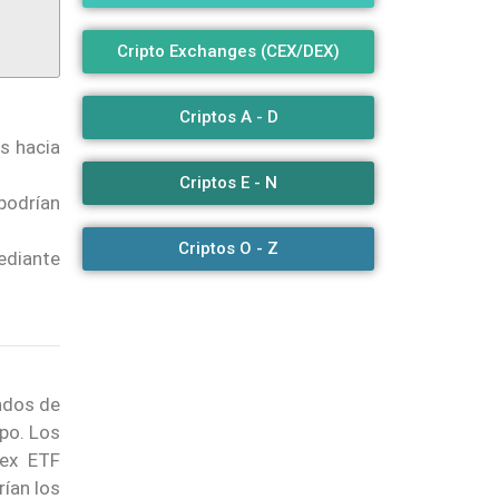
Cripto Exchanges (CEX/DEX)
Criptos A - D
s hacia
Criptos E - N
podrían
Criptos O - Z
ediante
ndos de
po. Los
dex ETF
rían los