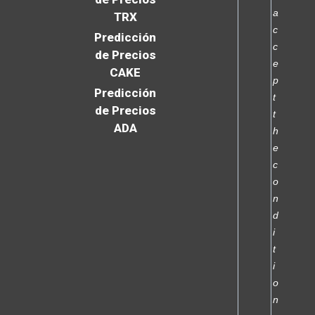
a
TRX
c
Predicción
c
de Precios
e
CAKE
p
Predicción
t
de Precios
t
ADA
h
e
c
o
n
d
i
t
i
o
n