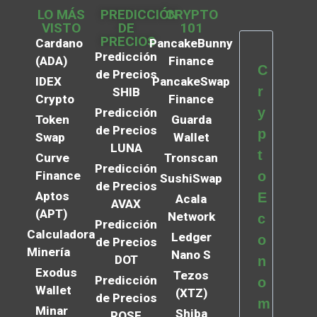
LO MÁS
PREDICCIÓN
CRYPTO
VISTO
DE
101
PRECIOS
Cardano
PancakeBunny
Predicción
(ADA)
Finance
C
de Precios
IDEX
PancakeSwap
r
SHIB
Crypto
Finance
y
Predicción
Token
Guarda
de Precios
p
Swap
Wallet
LUNA
t
Curve
Tronscan
Predicción
Finance
o
SushiSwap
de Precios
Aptos
E
Acala
AVAX
(APT)
Network
c
Predicción
Calculadora
Ledger
o
de Precios
Minería
Nano S
DOT
n
Exodus
Tezos
Predicción
o
Wallet
(XTZ)
de Precios
m
Minar
Shiba
ROSE