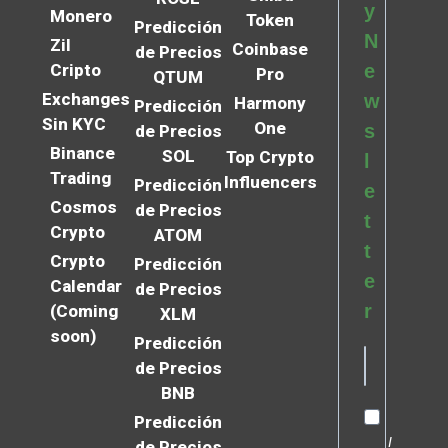
y
Monero
Token
Predicción
N
Zil
Coinbase
de Precios
Cripto
e
Pro
QTUM
Exchanges
w
Harmony
Predicción
Sin KYC
One
s
de Precios
Binance
SOL
Top Crypto
l
Trading
Influencers
Predicción
e
Cosmos
de Precios
t
Crypto
ATOM
t
Crypto
Predicción
e
Calendar
de Precios
r
(Coming
XLM
soon)
Predicción
de Precios
BNB
Predicción
I
de Precios