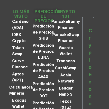
LO MÁS
PREDICCIÓN
CRYPTO
VISTO
DE
101
PRECIOS
Cardano
PancakeBunny
Predicción
(ADA)
Finance
C
de Precios
IDEX
PancakeSwap
r
SHIB
Crypto
Finance
y
Predicción
Token
Guarda
de Precios
p
Swap
Wallet
LUNA
t
Curve
Tronscan
Predicción
Finance
o
SushiSwap
de Precios
Aptos
E
Acala
AVAX
(APT)
Network
c
Predicción
Calculadora
Ledger
o
de Precios
Minería
Nano S
DOT
n
Exodus
Tezos
Predicción
o
Wallet
(XTZ)
de Precios