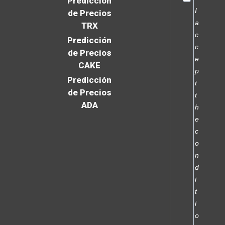
Predicción
I
de Precios
a
TRX
c
Predicción
c
de Precios
e
CAKE
p
Predicción
t
de Precios
t
ADA
h
e
c
o
n
d
i
t
i
o