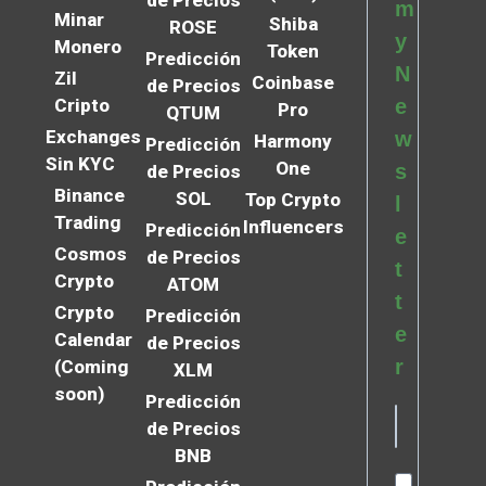
m
Minar
Shiba
ROSE
y
Monero
Token
Predicción
N
Zil
Coinbase
de Precios
Cripto
e
Pro
QTUM
Exchanges
w
Harmony
Predicción
Sin KYC
One
s
de Precios
Binance
SOL
Top Crypto
l
Trading
Influencers
Predicción
e
Cosmos
de Precios
t
Crypto
ATOM
t
Crypto
Predicción
e
Calendar
de Precios
r
(Coming
XLM
soon)
Predicción
de Precios
BNB