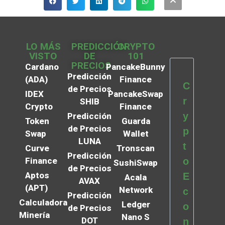
LO MÁS
PREDICCIÓN
CRYPTO
VISTO
DE
101
PRECIOS
Cardano
PancakeBunny
Predicción
(ADA)
Finance
C
de Precios
IDEX
PancakeSwap
r
SHIB
Crypto
Finance
y
Predicción
Token
Guarda
de Precios
p
Swap
Wallet
LUNA
t
Curve
Tronscan
Predicción
Finance
o
SushiSwap
de Precios
Aptos
E
Acala
AVAX
(APT)
Network
c
Predicción
Calculadora
Ledger
o
de Precios
Minería
Nano S
DOT
n