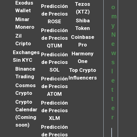
Exodus
Tezos
Predicción
o
Wallet
(XTZ)
de Precios
m
Minar
Shiba
ROSE
y
Monero
Token
Predicción
N
Zil
Coinbase
de Precios
Cripto
e
Pro
QTUM
Exchanges
w
Harmony
Predicción
Sin KYC
One
s
de Precios
Binance
SOL
Top Crypto
l
Trading
Influencers
Predicción
e
Cosmos
de Precios
t
Crypto
ATOM
t
Crypto
Predicción
e
Calendar
de Precios
r
(Coming
XLM
soon)
Predicción
de Precios