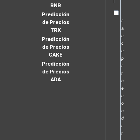
BNB
Predicción
I
de Precios
a
TRX
c
Predicción
c
de Precios
e
CAKE
p
Predicción
t
de Precios
t
ADA
h
e
c
o
n
d
i
t