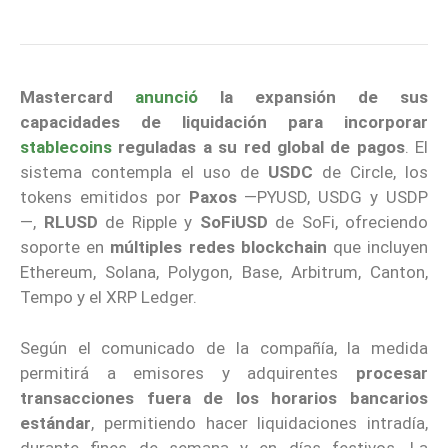
Mastercard
anunció
la expansión de sus
capacidades de liquidación para incorporar
stablecoins
reguladas a su red global de pagos
. El
sistema contempla el uso de
USDC
de Circle, los
tokens emitidos por
Paxos
—PYUSD, USDG y USDP
—,
RLUSD
de Ripple y
SoFiUSD
de SoFi, ofreciendo
soporte en
múltiples redes blockchain
que incluyen
Ethereum, Solana, Polygon, Base, Arbitrum, Canton,
Tempo y el XRP Ledger.
Según el comunicado de la compañía, la medida
permitirá a emisores y adquirentes
procesar
transacciones fuera de los horarios bancarios
estándar
, permitiendo hacer liquidaciones intradía,
durante fines de semana y en días festivos. La