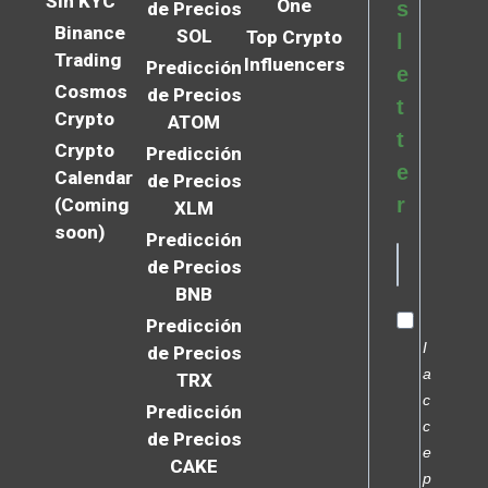
Sin KYC
One
s
de Precios
Binance
SOL
Top Crypto
l
Trading
Influencers
Predicción
e
Cosmos
de Precios
t
Crypto
ATOM
t
Crypto
Predicción
e
Calendar
de Precios
r
(Coming
XLM
soon)
Predicción
de Precios
BNB
Predicción
I
de Precios
a
TRX
c
Predicción
c
de Precios
e
CAKE
p