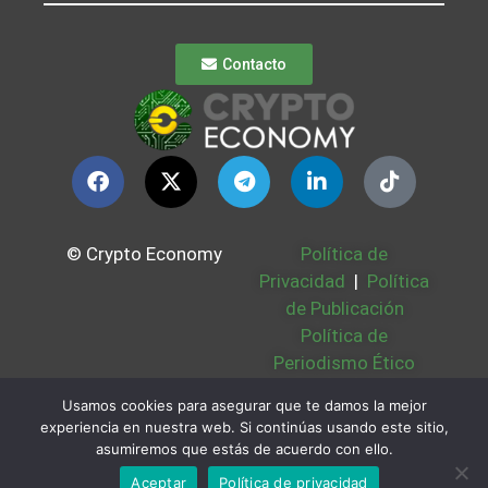
Contacto
© Crypto Economy
Política de
Privacidad
|
Política
de Publicación
Política de
Periodismo Ético
Política Cookies
|
Usamos cookies para asegurar que te damos la mejor
Bases Legales
|
experiencia en nuestra web. Si continúas usando este sitio,
Partners
|
Sobre
asumiremos que estás de acuerdo con ello.
Nosotros
Aceptar
Política de privacidad