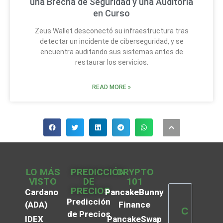
una Brecha de Seguridad y una Auditoría
en Curso
Zeus Wallet desconectó su infraestructura tras
detectar un incidente de ciberseguridad, y se
encuentra auditando sus sistemas antes de
restaurar los servicios.
READ MORE »
LO MÁS
PREDICCIÓN
CRYPTO
VISTO
DE
101
PRECIOS
Cardano
PancakeBunny
Predicción
(ADA)
Finance
C
de Precios
IDEX
PancakeSwap