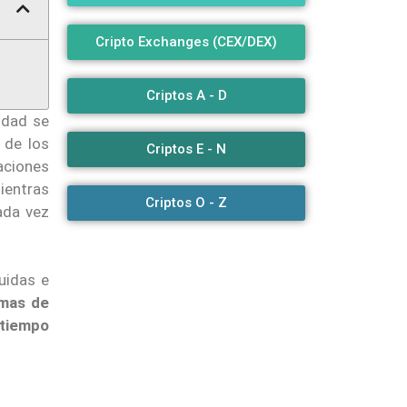
Cripto Exchanges (CEX/DEX)
Criptos A - D
cidad se
 de los
Criptos E - N
aciones
ientras
Criptos O - Z
ada vez
uidas e
emas de
 tiempo