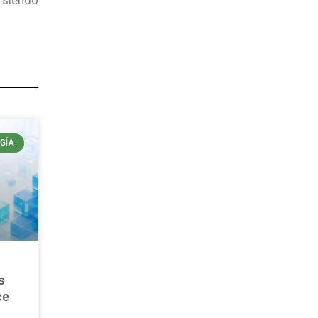
GÍA
s
ce