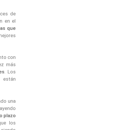
aces de
n en el
das que
mejores
unto con
vez más
es
. Los
e están
ndo una
rayendo
go plazo
ue los
 siendo