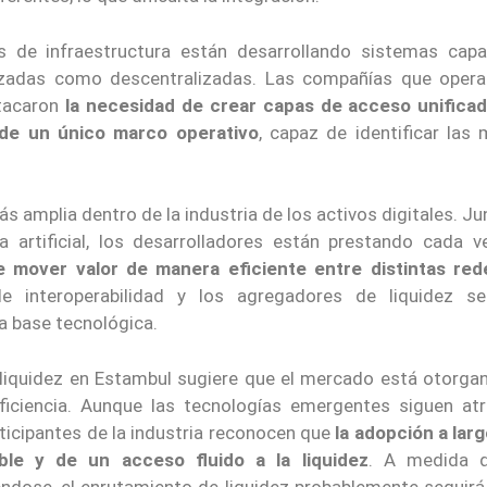
s de infraestructura están desarrollando sistemas cap
lizadas como descentralizadas. Las compañías que opera
stacaron
la necesidad de crear capas de acceso unifica
de un único marco operativo
, capaz de identificar las 
 amplia dentro de la industria de los activos digitales. J
ia artificial, los desarrolladores están prestando cada 
e mover valor de manera eficiente entre distintas red
de interoperabilidad y los agregadores de liquidez s
a base tecnológica.
 liquidez en Estambul sugiere que el mercado está otorga
eficiencia. Aunque las tecnologías emergentes siguen at
ticipantes de la industria reconocen que
la adopción a lar
ble y de un acceso fluido a la liquidez
. A medida q
ndose, el enrutamiento de liquidez probablemente seguirá