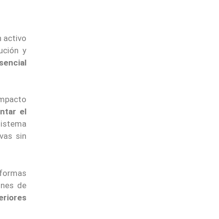
 activo
ución y
sencial
impacto
ntar el
sistema
vas sin
aformas
ones de
eriores