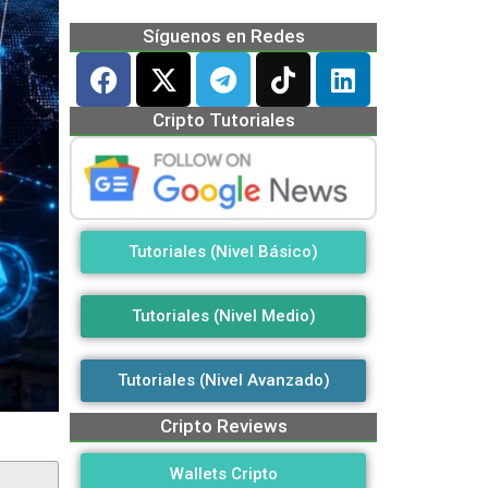
Síguenos en Redes
Cripto Tutoriales
Tutoriales (Nivel Básico)
Tutoriales (Nivel Medio)
Tutoriales (Nivel Avanzado)
Cripto Reviews
Wallets Cripto