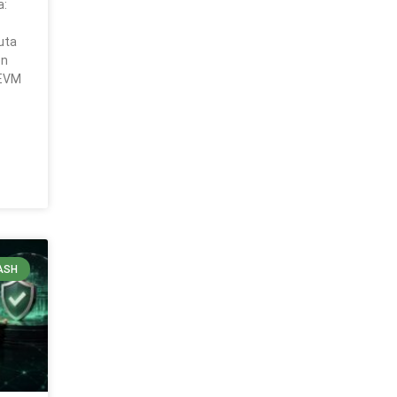
a:
e
ruta
en
 EVM
ASH