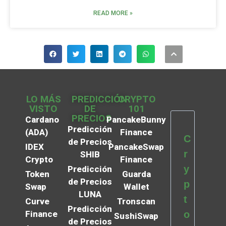
READ MORE »
LO MÁS
PREDICCIÓN
CRYPTO
VISTO
DE
101
PRECIOS
Cardano
PancakeBunny
Predicción
(ADA)
Finance
C
de Precios
IDEX
PancakeSwap
r
SHIB
Crypto
Finance
y
Predicción
Token
Guarda
de Precios
p
Swap
Wallet
LUNA
t
Curve
Tronscan
Predicción
Finance
o
SushiSwap
de Precios