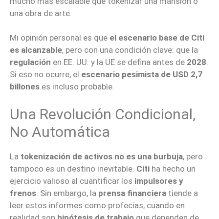
mucho más escalable que tokenizar una mansión o
una obra de arte.
Mi opinión personal es que
el escenario base de Citi
es alcanzable
, pero con una condición clave: que la
regulación
en EE. UU. y la UE se defina antes de
2028
.
Si eso no ocurre, el
escenario pesimista de USD 2,7
billones
es incluso probable.
Una Revolución Condicional,
No Automática
La
tokenización de activos
no es una burbuja
, pero
tampoco es un destino inevitable.
Citi
ha hecho un
ejercicio valioso al cuantificar los
impulsores y
frenos
. Sin embargo, la
prensa financiera
tiende a
leer estos informes como profecías, cuando en
realidad son
hipótesis de trabajo
que dependen de