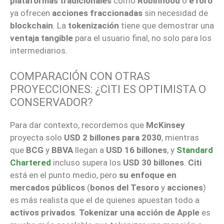
plataformas tradicionales
como
Robinhood
o
eToro
ya ofrecen
acciones fraccionadas
sin necesidad de
blockchain
. La
tokenización
tiene que demostrar una
ventaja tangible
para el usuario final, no solo para los
intermediarios.
COMPARACIÓN CON OTRAS
PROYECCIONES: ¿CITI ES OPTIMISTA O
CONSERVADOR?
Para dar contexto, recordemos que
McKinsey
proyecta solo
USD 2 billones para 2030
, mientras
que
BCG
y
BBVA
llegan a
USD 16 billones
, y
Standard
Chartered
incluso supera los
USD 30 billones
.
Citi
está en el punto medio, pero
su enfoque en
mercados públicos
(
bonos del Tesoro
y
acciones
)
es más realista que el de quienes apuestan todo a
activos privados
.
Tokenizar una acción de Apple
es