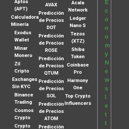
Aptos
E
Acala
AVAX
(APT)
Network
c
Predicción
Calculadora
Ledger
o
de Precios
Minería
Nano S
DOT
n
Exodus
Tezos
Predicción
o
Wallet
(XTZ)
de Precios
m
Minar
Shiba
ROSE
y
Monero
Token
Predicción
N
Zil
Coinbase
de Precios
Cripto
e
Pro
QTUM
Exchanges
w
Harmony
Predicción
Sin KYC
One
s
de Precios
Binance
SOL
Top Crypto
l
Trading
Influencers
Predicción
e
Cosmos
de Precios
t
Crypto
ATOM
t
Crypto
Predicción