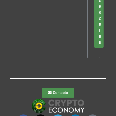
U
B
S
C
R
I
B
E
Contacto