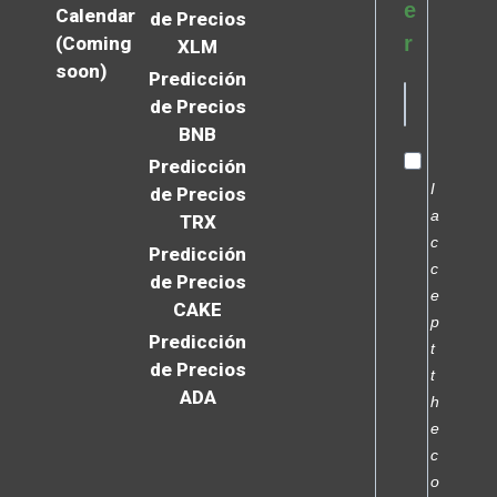
e
Calendar
de Precios
r
(Coming
XLM
soon)
Predicción
de Precios
BNB
Predicción
I
de Precios
a
TRX
c
Predicción
c
de Precios
e
CAKE
p
Predicción
t
de Precios
t
ADA
h
e
c
o