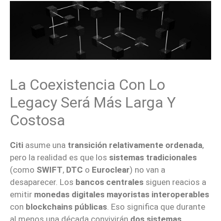
La Coexistencia Con Lo
Legacy Será Más Larga Y
Costosa
Citi
asume una
transición relativamente ordenada
,
pero la realidad es que los
sistemas tradicionales
(como
SWIFT
,
DTC
o
Euroclear
) no van a
desaparecer. Los
bancos centrales
siguen reacios a
emitir
monedas digitales mayoristas interoperables
con
blockchains públicas
. Eso significa que durante
al menos una década convivirán
dos sistemas