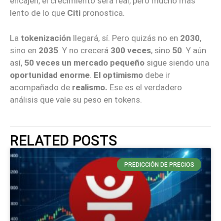
encajen, el crecimiento será real, pero mucho más
lento de lo que
Citi
pronostica.
La
tokenización
llegará, sí. Pero quizás no en
2030
,
sino en
2035
. Y no crecerá
300 veces
, sino
50
. Y aún
así,
50 veces un mercado pequeño
sigue siendo una
oportunidad enorme
.
El optimismo
debe ir
acompañado de
realismo.
Ese es el verdadero
análisis que vale su peso en tokens.
RELATED POSTS
PREDICCIÓN DE PRECIOS