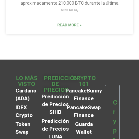
aproximadamente 210.000 BTC durante la última
semana,
READ MORE »
LO MÁS
PREDICCIÓN
CRYPTO
VISTO
DE
101
PRECIOS
Cardano
PancakeBunny
Predicción
(ADA)
Finance
C
de Precios
IDEX
PancakeSwap
r
SHIB
Crypto
Finance
y
Predicción
Token
Guarda
de Precios
p
Swap
Wallet
LUNA