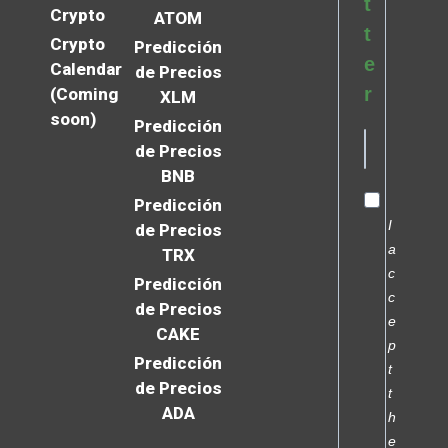
t
Crypto
ATOM
t
Crypto
Predicción
e
Calendar
de Precios
r
(Coming
XLM
soon)
Predicción
de Precios
BNB
Predicción
I
de Precios
a
TRX
c
Predicción
c
de Precios
e
CAKE
p
Predicción
t
de Precios
t
ADA
h
e