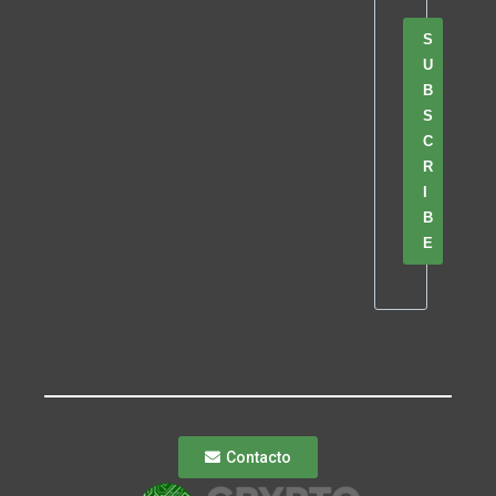
S
U
B
S
C
R
I
B
E
Contacto