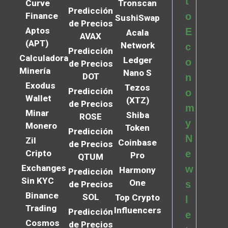
t
Curve
Tronscan
Predicción
Finance
o
SushiSwap
de Precios
Aptos
E
Acala
AVAX
(APT)
Network
c
Predicción
Calculadora
Ledger
o
de Precios
Minería
Nano S
DOT
n
Exodus
Tezos
Predicción
o
Wallet
(XTZ)
de Precios
m
Minar
Shiba
ROSE
y
Monero
Token
Predicción
N
Zil
Coinbase
de Precios
Cripto
e
Pro
QTUM
Exchanges
w
Harmony
Predicción
Sin KYC
One
s
de Precios
Binance
SOL
Top Crypto
l
Trading
Influencers
Predicción
e
Cosmos
de Precios