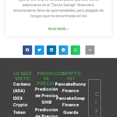
adentrarse en el “Oeste Salvaje” financiero:
emocionante, lleno de oportunidades, pero plagado de
riesgos que no encontrarás en los
READ MORE »
LO MÁS
PREDICCIÓN
CRYPTO
VISTO
DE
101
PRECIOS
Cardano
PancakeBunny
Predicción
(ADA)
Finance
C
de Precios
IDEX
PancakeSwap
r
SHIB
Crypto
Finance
y
Predicción
Token
Guarda
de Precios