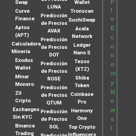
p
Swap
Wallet
LUNA
t
Curve
Tronscan
Predicción
Finance
o
SushiSwap
de Precios
Aptos
E
Acala
AVAX
(APT)
Network
c
Predicción
Calculadora
Ledger
o
de Precios
Minería
Nano S
DOT
n
Exodus
Tezos
Predicción
o
Wallet
(XTZ)
de Precios
m
Minar
Shiba
ROSE
y
Monero
Token
Predicción
N
Zil
Coinbase
de Precios
Cripto
e
Pro
QTUM
Exchanges
w
Harmony
Predicción
Sin KYC
One
s
de Precios
Binance
SOL
Top Crypto
l
Trading
Influencers
Predicción