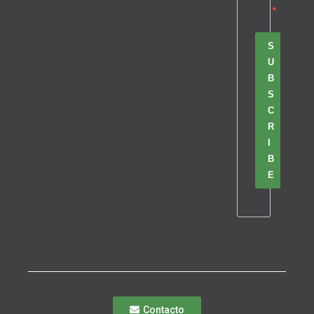
S
U
B
S
C
R
I
B
E
Contacto