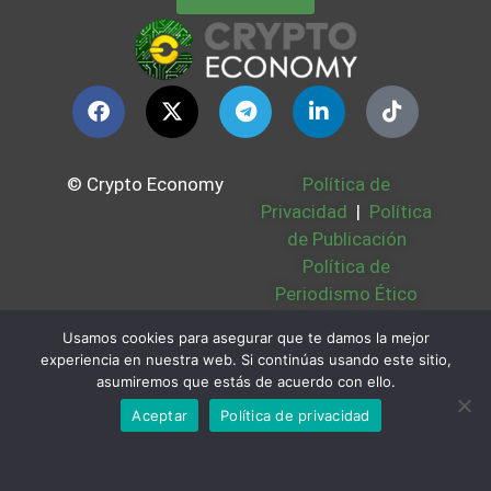
© Crypto Economy
Política de
Privacidad
|
Política
de Publicación
Política de
Periodismo Ético
Política Cookies
|
Usamos cookies para asegurar que te damos la mejor
Bases Legales
|
experiencia en nuestra web. Si continúas usando este sitio,
Partners
|
Sobre
asumiremos que estás de acuerdo con ello.
Nosotros
Aceptar
Política de privacidad