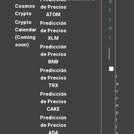
e
Cosmos
de Precios
t
Crypto
ATOM
t
Crypto
Predicción
e
Calendar
de Precios
r
(Coming
XLM
soon)
Predicción
de Precios
BNB
Predicción
I
de Precios
a
TRX
c
Predicción
c
de Precios
e
CAKE
p
Predicción
t
de Precios
t
ADA
h