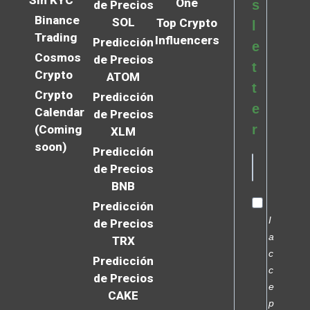
Sin KYC
One
s
de Precios
Binance
SOL
Top Crypto
l
Trading
Influencers
Predicción
e
Cosmos
de Precios
t
Crypto
ATOM
t
Crypto
Predicción
e
Calendar
de Precios
r
(Coming
XLM
soon)
Predicción
de Precios
BNB
Predicción
I
de Precios
a
TRX
c
Predicción
c
de Precios
e
CAKE
p