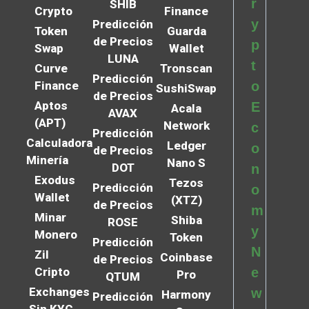
r
SHIB
Crypto
Finance
y
Predicción
Token
Guarda
de Precios
p
Swap
Wallet
LUNA
t
Curve
Tronscan
Predicción
Finance
o
SushiSwap
de Precios
Aptos
E
Acala
AVAX
(APT)
Network
c
Predicción
Calculadora
Ledger
o
de Precios
Minería
Nano S
DOT
n
Exodus
Tezos
Predicción
o
Wallet
(XTZ)
de Precios
m
Minar
Shiba
ROSE
y
Monero
Token
Predicción
N
Zil
Coinbase
de Precios
Cripto
e
Pro
QTUM
Exchanges
w
Harmony
Predicción