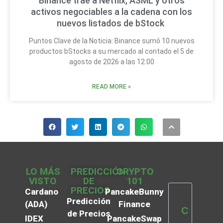
Binance trae a Netflix, ASML y otros
activos negociables a la cadena con los
nuevos listados de bStock
Puntos Clave de la Noticia: Binance sumó 10 nuevos
productos bStocks a su mercado al contado el 5 de
agosto de 2026 a las 12:00
READ MORE »
LO MÁS
PREDICCIÓN
CRYPTO
VISTO
DE
101
PRECIOS
Cardano
PancakeBunny
Predicción
(ADA)
Finance
C
de Precios
IDEX
PancakeSwap