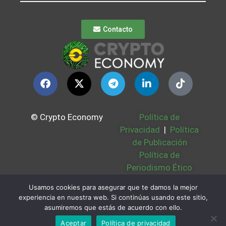
Contacto
© Crypto Economy
Política de
Privacidad
|
Política
de Publicación
Política de
Periodismo Ético
Política Cookies
|
Usamos cookies para asegurar que te damos la mejor
Bases Legales
|
experiencia en nuestra web. Si continúas usando este sitio,
Partners
|
Sobre
asumiremos que estás de acuerdo con ello.
Nosotros
Aceptar
Política de privacidad