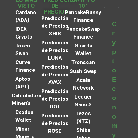
VISTO
DE
101
PRECIOS
Cardano
PancakeBunny
Predicción
(ADA)
Finance
C
de Precios
IDEX
PancakeSwap
r
SHIB
Crypto
Finance
y
Predicción
Token
Guarda
de Precios
p
Swap
Wallet
LUNA
t
Curve
Tronscan
Predicción
Finance
o
SushiSwap
de Precios
Aptos
E
Acala
AVAX
(APT)
Network
c
Predicción
Calculadora
Ledger
o
de Precios
Minería
Nano S
DOT
n
Exodus
Tezos
Predicción
o
Wallet
(XTZ)
de Precios
m
Minar
Shiba
ROSE
y
Monero
Token