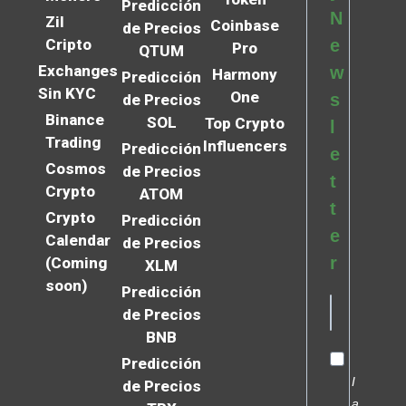
Predicción
N
Zil
Coinbase
de Precios
Cripto
e
Pro
QTUM
Exchanges
w
Harmony
Predicción
Sin KYC
One
s
de Precios
Binance
SOL
Top Crypto
l
Trading
Influencers
Predicción
e
Cosmos
de Precios
t
Crypto
ATOM
t
Crypto
Predicción
e
Calendar
de Precios
r
(Coming
XLM
soon)
Predicción
de Precios
BNB
Predicción
I
de Precios
a