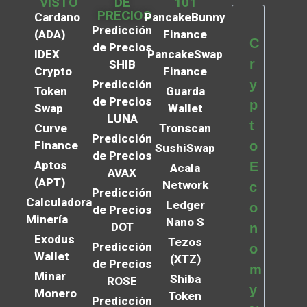
VISTO
DE
101
PRECIOS
Cardano
PancakeBunny
Predicción
(ADA)
Finance
C
de Precios
IDEX
PancakeSwap
r
SHIB
Crypto
Finance
y
Predicción
Token
Guarda
de Precios
p
Swap
Wallet
LUNA
t
Curve
Tronscan
Predicción
Finance
o
SushiSwap
de Precios
Aptos
E
Acala
AVAX
(APT)
Network
c
Predicción
Calculadora
Ledger
o
de Precios
Minería
Nano S
DOT
n
Exodus
Tezos
Predicción
o
Wallet
(XTZ)
de Precios
m
Minar
Shiba
ROSE
y
Monero
Token
Predicción