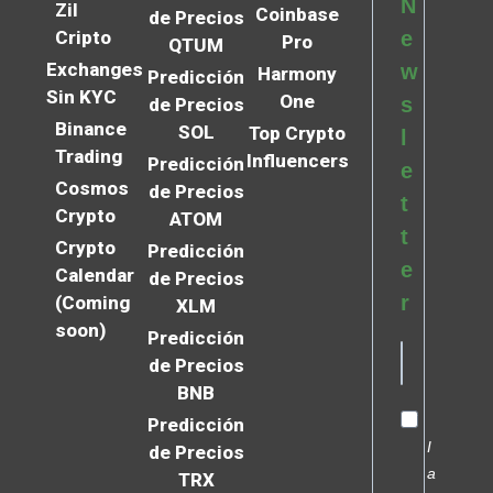
N
Zil
Coinbase
de Precios
Cripto
e
Pro
QTUM
Exchanges
w
Harmony
Predicción
Sin KYC
One
s
de Precios
Binance
SOL
Top Crypto
l
Trading
Influencers
Predicción
e
Cosmos
de Precios
t
Crypto
ATOM
t
Crypto
Predicción
e
Calendar
de Precios
r
(Coming
XLM
soon)
Predicción
de Precios
BNB
Predicción
I
de Precios
a
TRX